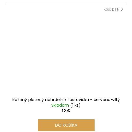
Kód:
DJ H10
Kožený pletený náhrdelník Lastovička - červeno-žltý
Skladom
(1 ks)
12 €
DO KOŠÍKA