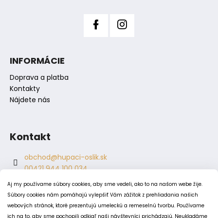
v
ý
p
i
s
INFORMÁCIE
u
Doprava a platba
Kontakty
Nájdete nás
Kontakt
obchod
@
hupaci-oslik.sk
00421 944 100 034
00421 944 904 704
Aj my používame súbory cookies, aby sme vedeli, ako to na našom webe žije.
hupaci.oslik
Súbory cookies nám pomáhajú vylepšiť Vám zážitok z prehliadania našich
dagmar.juricova
webových stránok, ktoré prezentujú umeleckú a remeselnú tvorbu. Používame
ich na to, aby sme pochopili odkiaľ naši návštevníci prichádzajú. Neukladáme