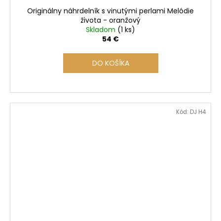
Originálny náhrdelník s vinutými perlami Melódie
života - oranžový
Skladom
(1 ks)
54 €
DO KOŠÍKA
Kód:
DJ H4