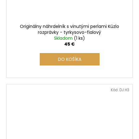
Originálny náhrdelník s vinutými perlami Kúzlo
rozprávky - tyrkysovo-fialový
Skladom
(1 ks)
45 €
DO KOŠÍKA
Kód:
DJ H3