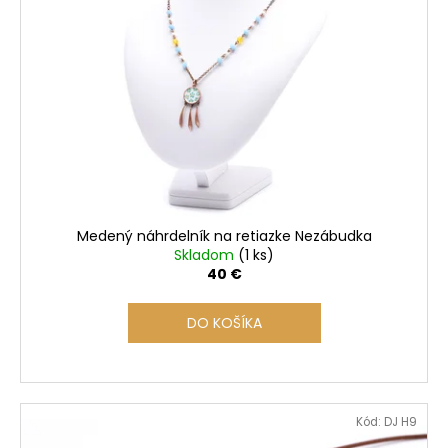
i
á
s
j
p
s
r
ť
o
?
d
u
k
t
o
HĽADAŤ
Medený náhrdelník na retiazke Nezábudka
v
Skladom
(1 ks)
40 €
O
DO KOŠÍKA
d
p
o
r
Kód:
DJ H9
ú