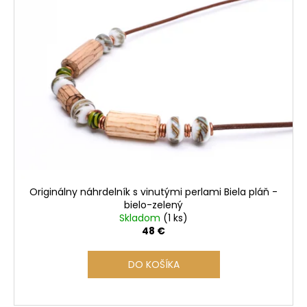
č
a
m
e
Originálny náhrdelník s vinutými perlami Biela pláň -
bielo-zelený
Skladom
(1 ks)
48 €
DO KOŠÍKA