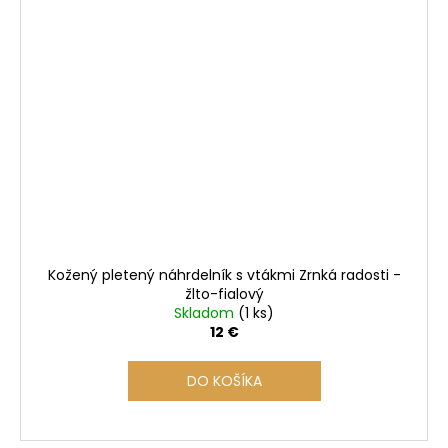
Kožený pletený náhrdelník s vtákmi Zrnká radosti -
žlto-fialový
Skladom
(1 ks)
12 €
DO KOŠÍKA