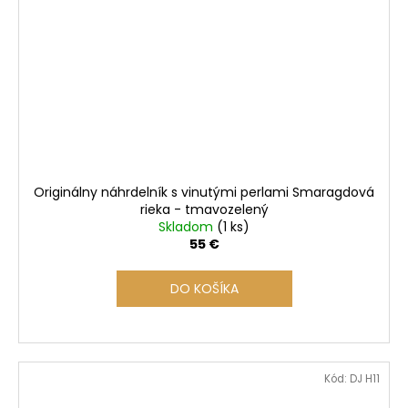
Originálny náhrdelník s vinutými perlami Smaragdová
rieka - tmavozelený
Skladom
(1 ks)
55 €
DO KOŠÍKA
Kód:
DJ H11