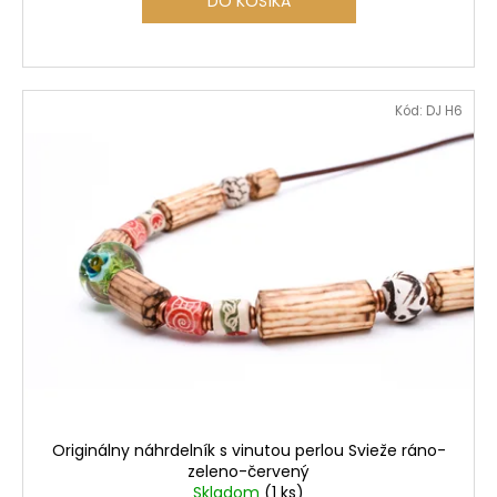
DO KOŠÍKA
Kód:
DJ H6
Originálny náhrdelník s vinutou perlou Svieže ráno-
zeleno-červený
Skladom
(1 ks)