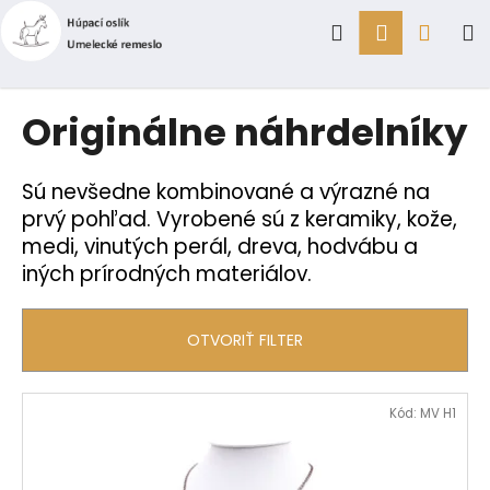
K
Prejsť
Hľadať
Prihlásen
Náku
M
na
o
obsah
Späť
Späť
š
í
košík
Č
Originálne náhrdelníky
k
o
p
Sú nevšedne kombinované a výrazné na
o
prvý pohľad. Vyrobené sú z keramiky, kože,
t
medi, vinutých perál, dreva, hodvábu a
r
iných prírodných materiálov.
e
b
OTVORIŤ FILTER
u
j
e
V
Kód:
MV H1
t
ý
e
p
n