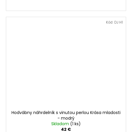
Kód:
DJ H1
Hodvábny náhrdelník s vinutou perlou Krása mladosti
- modrý
Skladom
(1 ks)
42 €