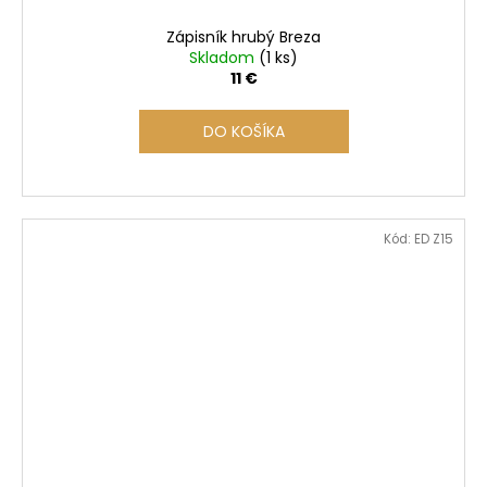
Zápisník hrubý Breza
Skladom
(1 ks)
11 €
DO KOŠÍKA
Kód:
ED Z15