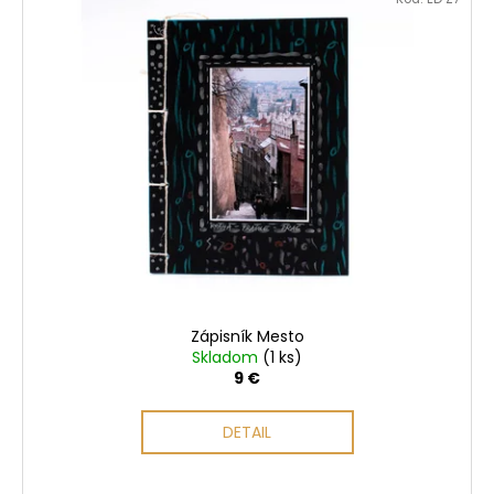
č
a
m
e
Zápisník Mesto
Skladom
(1 ks)
9 €
DETAIL