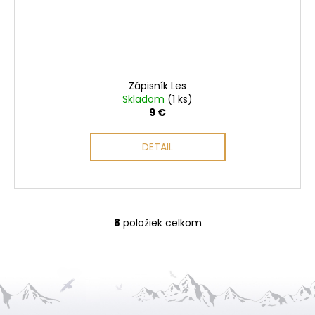
Zápisník Les
Skladom
(1 ks)
9 €
DETAIL
8
položiek celkom
O
v
l
á
d
a