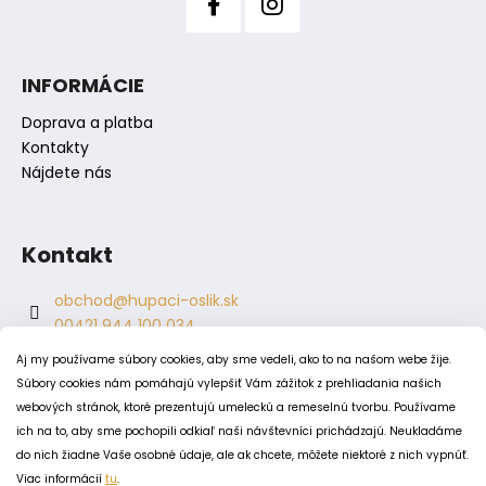
č
a
m
e
INFORMÁCIE
Doprava a platba
Kontakty
Nájdete nás
Kontakt
obchod
@
hupaci-oslik.sk
00421 944 100 034
00421 944 904 704
Aj my používame súbory cookies, aby sme vedeli, ako to na našom webe žije.
hupaci.oslik
Súbory cookies nám pomáhajú vylepšiť Vám zážitok z prehliadania našich
dagmar.juricova
webových stránok, ktoré prezentujú umeleckú a remeselnú tvorbu. Používame
ich na to, aby sme pochopili odkiaľ naši návštevníci prichádzajú. Neukladáme
do nich žiadne Vaše osobné údaje, ale ak chcete, môžete niektoré z nich vypnúť.
PODMIENKY
Viac informácií
tu
.