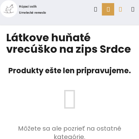
K
Prejsť
Hľadať
Prihlásen
Náku
M
na
o
obsah
Späť
Späť
š
í
košík
Č
Látkove huňaté
k
o
vrecúško na zips Srdce
p
o
t
Produkty ešte len pripravujeme.
r
e
b
u
j
e
t
Môžete sa ale pozrieť na ostatné
e
kategórie.
n