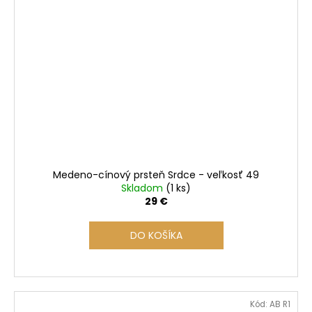
Medeno-cínový prsteň Srdce - veľkosť 49
Skladom
(1 ks)
29 €
DO KOŠÍKA
Kód:
AB R1