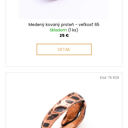
č
u
a
k
m
t
e
o
Medený kovaný prsteň - veľkosť 65
v
Skladom
(1 ks)
25 €
DETAIL
Kód:
TK R39