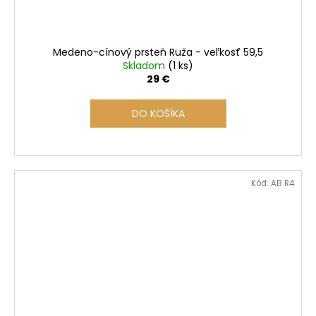
Medeno-cínový prsteň Ruža - veľkosť 59,5
Skladom
(1 ks)
29 €
DO KOŠÍKA
Kód:
AB R4