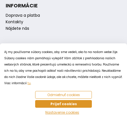
s
INFORMÁCIE
u
Doprava a platba
Kontakty
Nájdete nás
Kontakt
Aj my používame súbory cookies, aby sme vedeli, ako to na našom webe žije.
Súbory cookies nám pomáhajú vylepšiť Vám zážitok z prehliadania našich
obchod
@
hupaci-oslik.sk
webových stránok, ktoré prezentujú umeleckú a remeselnú tvorbu. Používame
00421 944 100 034
ich na to, aby sme pochopili odkiaľ naši návštevníci prichádzajú. Neukladáme
00421 944 904 704
do nich žiadne Vaše osobné údaje, ale ak chcete, môžete niektoré z nich vypnúť.
hupaci.oslik
Viac informácií
tu
.
dagmar.juricova
Odmietnuť cookies
PODMIENKY
Prijať cookies
Nastavenie cookies
Obchodné podmienky
Odstúpenie od zmluvy