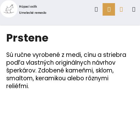
K
Prejsť
Hľadať
Prihlásen
Náku
M
na
o
obsah
Späť
Späť
š
í
košík
Č
Prstene
k
o
p
Sú ručne vyrobené z medi, cínu a striebra
o
podľa vlastných originálnych návrhov
t
šperkárov. Zdobené kameňmi, sklom,
r
smaltom, keramikou alebo rôznymi
e
reliéfmi.
b
u
j
e
t
e
n