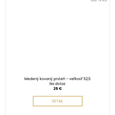
Kód:
TK R31
Medený kovaný prsteň - veľkosť 52,5
Na dotaz
25 €
DETAIL