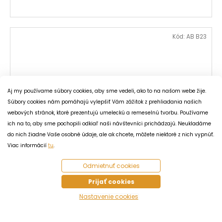
Kód:
AB B23
Aj my používame súbory cookies, aby sme vedeli, ako to na našom webe žije.
Súbory cookies nám pomáhajú vylepšiť Vám zážitok z prehliadania našich
webových stránok, ktoré prezentujú umeleckú a remeselnú tvorbu. Používame
ich na to, aby sme pochopili odkiaľ naši návštevníci prichádzajú. Neukladáme
do nich žiadne Vaše osobné údaje, ale ak chcete, môžete niektoré z nich vypnúť.
Viac informácií
tu
.
Odmietnuť cookies
Prijať cookies
Vitrážová brošňa Nočný motýľ za úsvitu
Nastavenie cookies
Skladom
(1 ks)
66 €