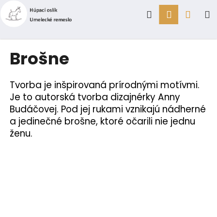
K
Prejsť
Hľadať
Prihlásen
Náku
M
na
o
obsah
Späť
Späť
š
í
košík
Č
Brošne
k
o
p
Tvorba je inšpirovaná prírodnými motívmi.
o
Je to autorská tvorba dizajnérky Anny
t
Budáčovej. Pod jej rukami vznikajú nádherné
r
a jedinečné brošne, ktoré očarili nie jednu
e
ženu.
b
u
j
e
t
e
n