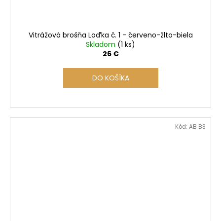
Vitrážová brošňa Loďka č. 1 - červeno-žlto-biela
Skladom
(1 ks)
26 €
DO KOŠÍKA
Kód:
AB B3