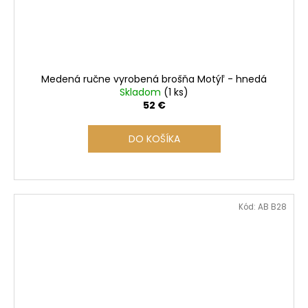
Medená ručne vyrobená brošňa Motýľ - hnedá
Skladom
(1 ks)
52 €
DO KOŠÍKA
Kód:
AB B28