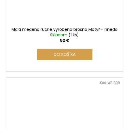
Malá medená ručne vyrobená brošňa Motýľ - hnedá
Skladom
(1 ks)
52 €
DO KOŠÍKA
Kód:
AB B39