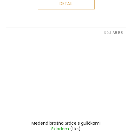
DETAIL
Kód:
AB B8
Medená brošňa Srdce s guličkami
Skladom
(1 ks)