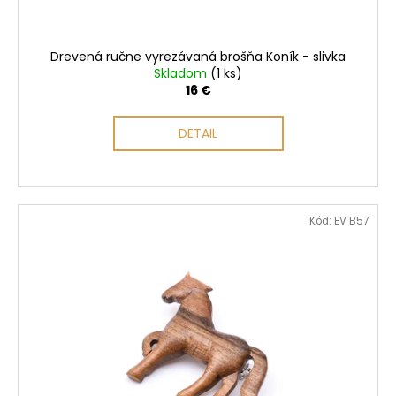
č
k
a
t
m
o
Drevená ručne vyrezávaná brošňa Koník - slivka
e
v
Skladom
(1 ks)
16 €
DETAIL
Kód:
EV B57