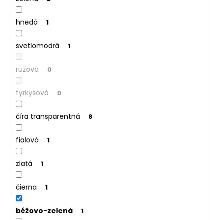
č
a
m
hnedá
1
e
svetlomodrá
1
ružová
0
tyrkysová
0
číra transparentná
8
fialová
1
zlatá
1
čierna
1
béžovo-zelená
1