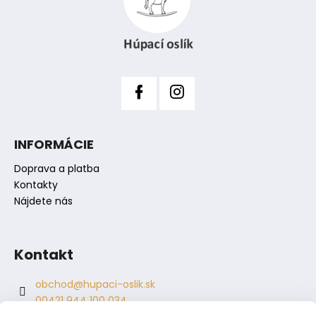
ä
r
t
v
i
k
y
e
v
ý
p
i
s
INFORMÁCIE
u
Doprava a platba
Kontakty
Nájdete nás
Kontakt
obchod
@
hupaci-oslik.sk
00421 944 100 034