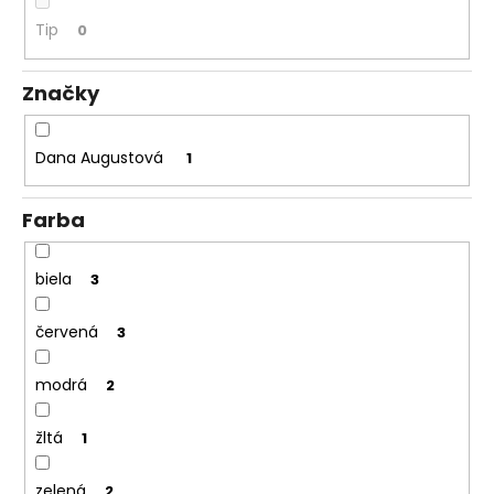
á
Tip
0
j
s
Značky
ť
?
Dana Augustová
1
Farba
HĽADAŤ
biela
3
červená
3
O
d
modrá
2
p
o
žltá
1
r
ú
zelená
2