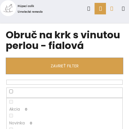
K
Prejsť
Hľadať
Prihlásen
Náku
M
na
o
obsah
Späť
Späť
š
í
košík
Č
Obruč na krk s vinutou
k
o
perlou - fialová
p
o
t
ZAVRIEŤ FILTER
r
e
b
u
j
e
Akcia
0
t
e
Novinka
0
n