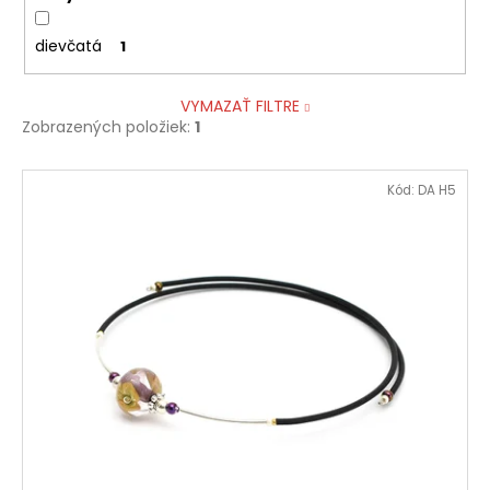
dievčatá
1
VYMAZAŤ FILTRE
Zobrazených položiek:
1
V
Kód:
DA H5
ý
p
i
s
p
r
o
d
u
k