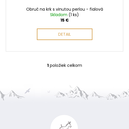
t
o
Obruč na krk s vinutou perlou - fialová
v
Skladom
(1 ks)
15 €
DETAIL
1
položiek celkom
O
v
l
á
d
a
Z
c
i
á
e
p
p