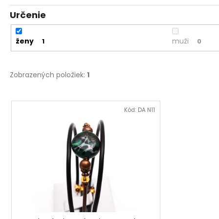
Určenie
ženy
muži
1
0
Zobrazených položiek:
1
V
ý
Kód:
DA N11
p
i
s
p
r
o
d
u