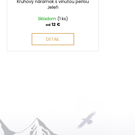
Kruhový náramok s vinutou perlou
k
Jeleň
t
o
Skladom
(1 ks)
12 €
od
v
DETAIL