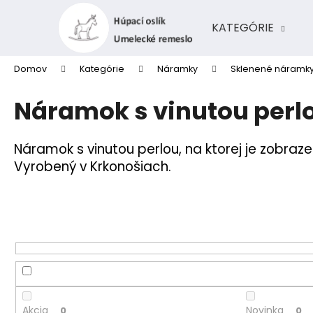
K
Prejsť
na
o
KATEGÓRIE
obsah
Späť
Späť
š
do
do
í
Domov
Kategórie
Náramky
Sklenené náramk
k
obchodu
obchodu
Náramok s vinutou perlo
Náramok s vinutou perlou, na ktorej je zobraz
Vyrobený v Krkonošiach.
Akcia
Novinka
0
0