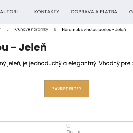
AUTORI
KONTAKTY
DOPRAVA A PLATBA
G
y
Kruhové náramky
Náramok s vinutou perlou - Jeleň
Čo potrebujete nájsť?
u - Jeleň
HĽADAŤ
ený jeleň, je jednoduchý a elegantný. Vhodný pre
Odporúčame
ZAVRIEŤ FILTER
Tip
0