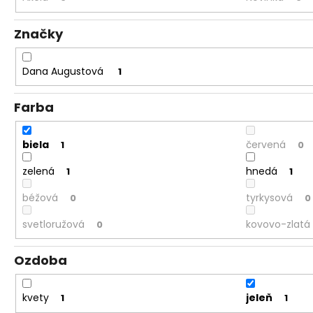
Značky
Dana Augustová
1
Farba
biela
červená
1
0
zelená
hnedá
1
1
béžová
tyrkysová
0
0
svetloružová
kovovo-zlatá
0
Ozdoba
kvety
jeleň
1
1