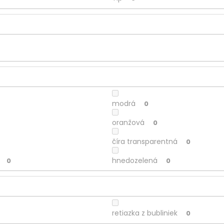
modrá
0
oranžová
0
číra transparentná
0
hnedozelená
0
0
retiazka z bubliniek
0