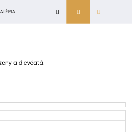
Hľadať
Prihlásenie
Nákupný
ALÉRIA
košík
 ženy a dievčatá.