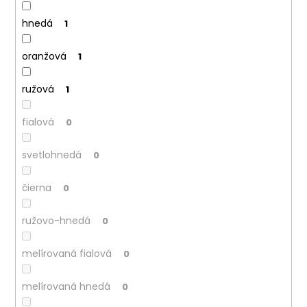
č
a
hnedá
1
m
e
oranžová
1
ružová
1
fialová
0
svetlohnedá
0
čierna
0
ružovo-hnedá
0
melírovaná fialová
0
melírovaná hnedá
0