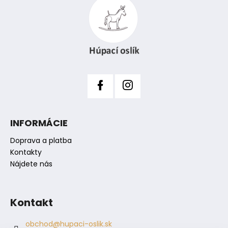
e
p
p
ä
r
t
v
i
k
y
e
v
ý
p
i
s
INFORMÁCIE
u
Doprava a platba
Kontakty
Nájdete nás
Kontakt
obchod
@
hupaci-oslik.sk