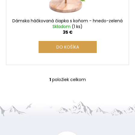
k
t
o
Dámska háčkovaná čiapka s koňom - hnedo-zelená
v
Skladom
(1 ks)
35 €
DO KOŠÍKA
1
položiek celkom
O
v
l
á
d
a
Z
c
i
á