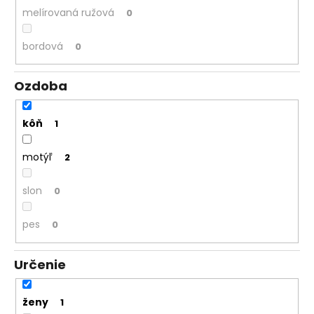
melírovaná ružová
0
bordová
0
Ozdoba
kôň
1
motýľ
2
slon
0
pes
0
Určenie
ženy
1