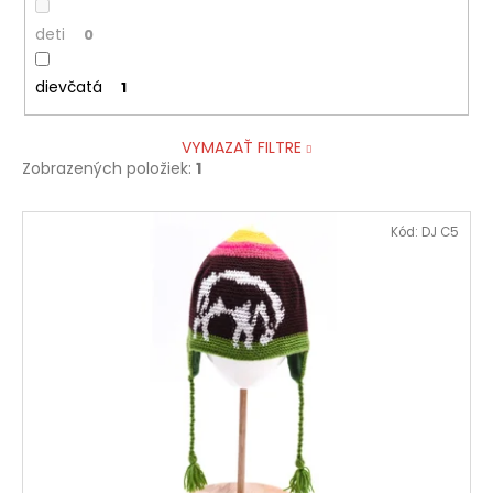
deti
0
dievčatá
1
VYMAZAŤ FILTRE
Zobrazených položiek:
1
V
Kód:
DJ C5
ý
p
i
s
p
r
o
d
u