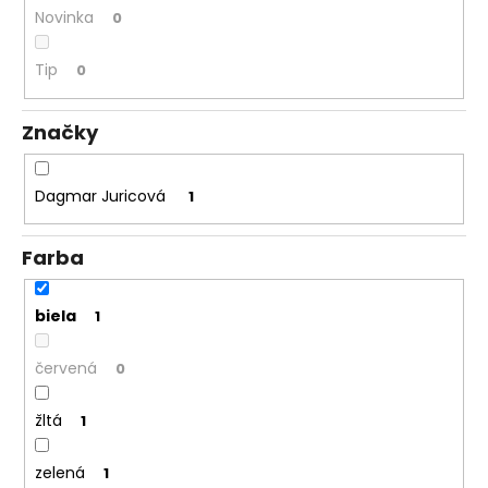
Novinka
0
á
j
Tip
0
s
ť
Značky
?
Dagmar Juricová
1
HĽADAŤ
Farba
biela
1
O
d
červená
0
p
o
žltá
1
r
ú
zelená
1