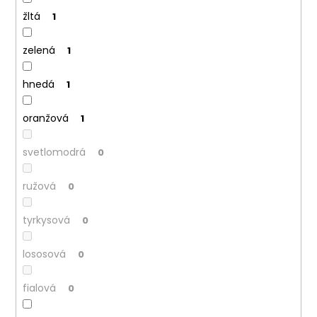
č
a
žltá
1
m
e
zelená
1
hnedá
1
oranžová
1
svetlomodrá
0
ružová
0
tyrkysová
0
lososová
0
fialová
0