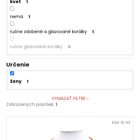
kvet
1
nemá
1
ručne zdobené a glazované korálky
1
ručne glazované korálky
0
Určenie
ženy
1
VYMAZAŤ FILTRE
Zobrazených položiek:
1
V
Kód:
AL H3
ý
p