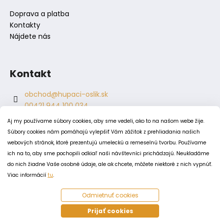
Doprava a platba
Kontakty
Nájdete nás
Kontakt
obchod
@
hupaci-oslik.sk
00421 944 100 034
00421 944 904 704
Aj my používame súbory cookies, aby sme vedeli, ako to na našom webe žije.
hupaci.oslik
Súbory cookies nám pomáhajú vylepšiť Vám zážitok z prehliadania našich
dagmar.juricova
webových stránok, ktoré prezentujú umeleckú a remeselnú tvorbu. Používame
ich na to, aby sme pochopili odkiaľ naši návštevníci prichádzajú. Neukladáme
do nich žiadne Vaše osobné údaje, ale ak chcete, môžete niektoré z nich vypnúť.
PODMIENKY
Viac informácií
tu
.
Obchodné podmienky
Odmietnuť cookies
Odstúpenie od zmluvy
Zásady spracovania a ochrany osobných údajov
Prijať cookies
Zásady používania súborov cookie