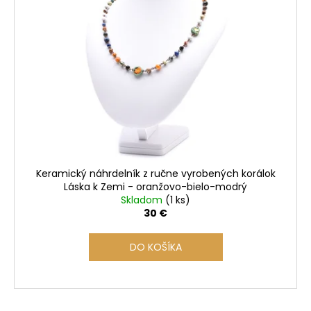
i
s
p
r
o
d
u
k
t
o
Keramický náhrdelník z ručne vyrobených korálok
v
Láska k Zemi - oranžovo-bielo-modrý
Skladom
(1 ks)
30 €
DO KOŠÍKA