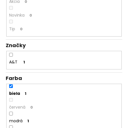
Akcia
0
á
j
Novinka
0
s
ť
Tip
0
?
Značky
A&T
1
HĽADAŤ
Farba
O
biela
1
d
p
červená
0
o
r
modrá
1
ú