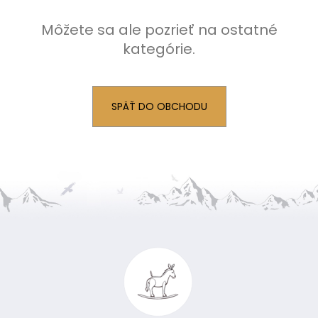
č
a
Môžete sa ale pozrieť na ostatné
m
kategórie.
e
SPÄŤ DO OBCHODU
Z
á
p
ä
t