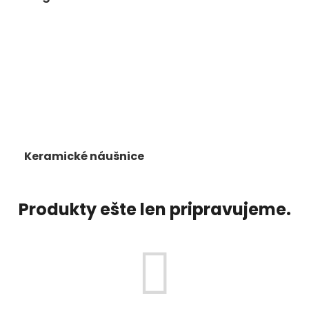
á
j
s
ť
?
Keramické náušnice
HĽADAŤ
Produkty ešte len pripravujeme.
O
d
p
o
r
ú