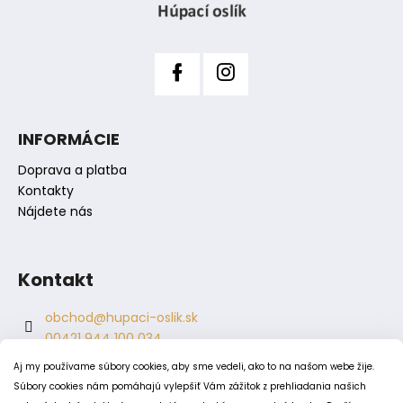
i
e
INFORMÁCIE
Doprava a platba
Kontakty
Nájdete nás
Kontakt
obchod
@
hupaci-oslik.sk
00421 944 100 034
00421 944 904 704
Aj my používame súbory cookies, aby sme vedeli, ako to na našom webe žije.
hupaci.oslik
Súbory cookies nám pomáhajú vylepšiť Vám zážitok z prehliadania našich
dagmar.juricova