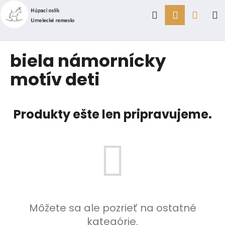
K
Prejsť
Hľadať
Prihlásen
Náku
M
na
o
obsah
Späť
Späť
š
í
košík
Č
biela námornícky
k
o
motív deti
p
o
t
Produkty ešte len pripravujeme.
r
e
b
u
j
e
t
Môžete sa ale pozrieť na ostatné
e
kategórie.
n