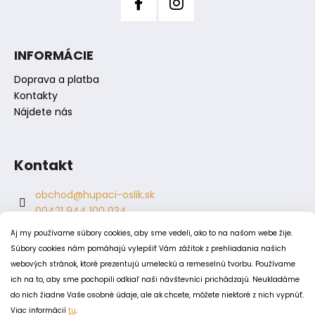
č
a
m
e
INFORMÁCIE
Doprava a platba
Kontakty
Nájdete nás
Kontakt
obchod
@
hupaci-oslik.sk
00421 944 100 034
00421 944 904 704
Aj my používame súbory cookies, aby sme vedeli, ako to na našom webe žije.
hupaci.oslik
Súbory cookies nám pomáhajú vylepšiť Vám zážitok z prehliadania našich
dagmar.juricova
webových stránok, ktoré prezentujú umeleckú a remeselnú tvorbu. Používame
ich na to, aby sme pochopili odkiaľ naši návštevníci prichádzajú. Neukladáme
do nich žiadne Vaše osobné údaje, ale ak chcete, môžete niektoré z nich vypnúť.
PODMIENKY
Viac informácií
tu
.