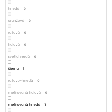
č
a
hnedá
0
m
e
oranžová
0
ružová
0
fialová
0
svetlohnedá
0
čierna
1
ružovo-hnedá
0
melírovaná fialová
0
melírovaná hnedá
1