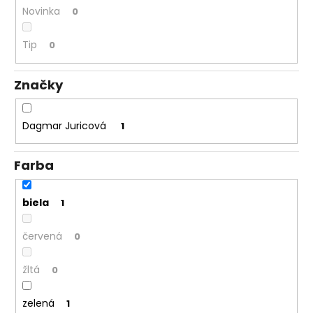
Novinka
0
á
j
Tip
0
s
ť
Značky
?
Dagmar Juricová
1
HĽADAŤ
Farba
biela
1
O
d
červená
0
p
o
žltá
0
r
ú
zelená
1