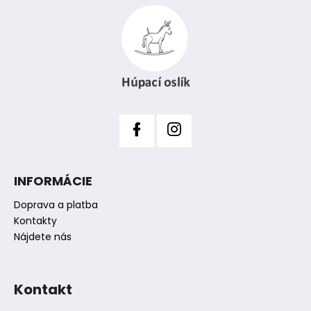
á
e
p
p
ä
r
t
v
i
k
y
e
v
ý
p
i
s
INFORMÁCIE
u
Doprava a platba
Kontakty
Nájdete nás
Kontakt