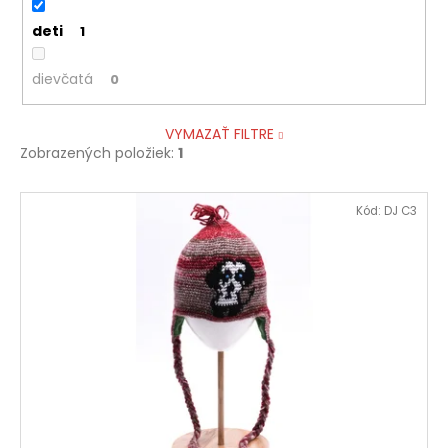
deti
1
dievčatá
0
VYMAZAŤ FILTRE
Zobrazených položiek:
1
V
Kód:
DJ C3
ý
p
i
s
p
r
o
d
u