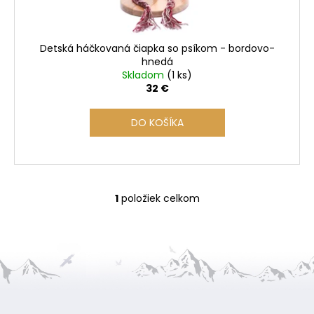
k
t
o
Detská háčkovaná čiapka so psíkom - bordovo-
v
hnedá
Skladom
(1 ks)
32 €
DO KOŠÍKA
1
položiek celkom
O
v
l
á
d
a
Z
c
i