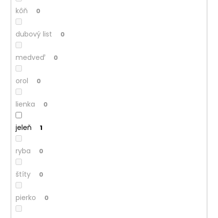
kôň
0
dubový list
0
medveď
0
orol
0
lienka
0
jeleň
1
ryba
0
štíty
0
pierko
0