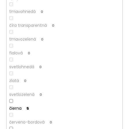
tmavohnedá
0
číra transparentná
0
tmavozelená
0
fialová
0
svetlohnedá
0
zlatá
0
svetlozelená
0
čierna
5
červeno-bordová
0