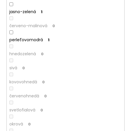
jasno-zelená
1
červeno-malinová
0
perleťovomodrá
1
hnedozelená
0
sivá
0
kovovohnedá
0
červenohnedá
0
svetlofialová
0
okrová
0