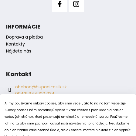
ý
p
i
s
INFORMÁCIE
u
Doprava a platba
Kontakty
Nájdete nás
Kontakt
obchod
@
hupaci-oslik.sk
00421 944 100 034
00421 944 904 704
Aj my používame súbory cookies, aby sme vedeli, ako to na našom webe žije.
hupaci.oslik
Súbory cookies nám pomáhajú vylepšiť Vám zážitok z prehliadania našich
dagmar.juricova
webových stránok, ktoré prezentujú umeleckú a remeselnú tvorbu. Používame
ich na to, aby sme pochopili odkiaľ naši návštevníci prichádzajú. Neukladáme
do nich žiadne Vaše osobné údaje, ale ak chcete, môžete niektoré z nich vypnúť.
PODMIENKY