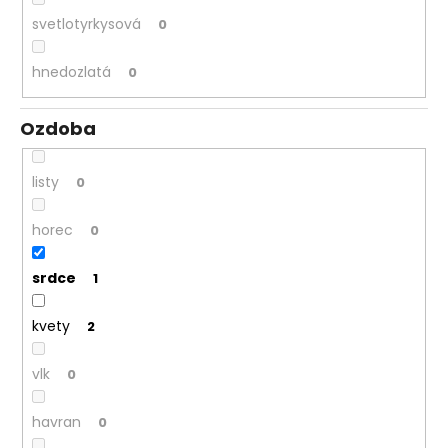
svetlotyrkysová
0
hnedozlatá
0
Ozdoba
listy
0
horec
0
srdce
1
kvety
2
vlk
0
havran
0