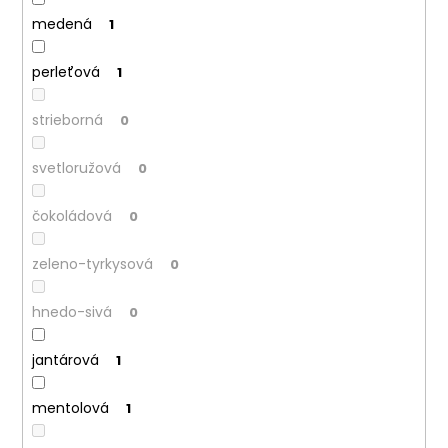
medená
1
perleťová
1
strieborná
0
svetloružová
0
čokoládová
0
zeleno-tyrkysová
0
hnedo-sivá
0
jantárová
1
mentolová
1