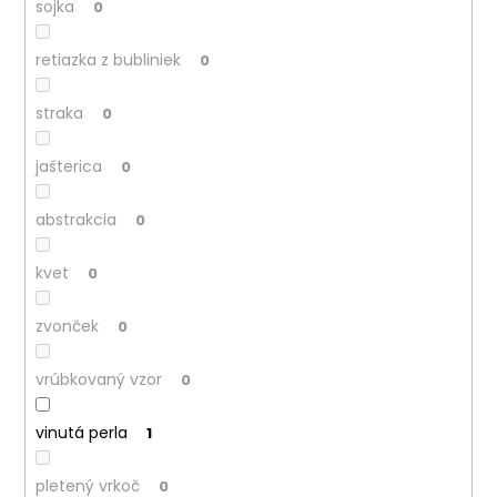
sojka
0
retiazka z bubliniek
0
straka
0
jašterica
0
abstrakcia
0
kvet
0
zvonček
0
vrúbkovaný vzor
0
vinutá perla
1
pletený vrkoč
0