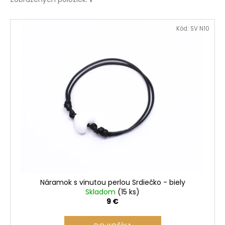
V
Kód:
SV N10
ý
p
i
s
p
r
o
d
u
k
t
o
Náramok s vinutou perlou Srdiečko - biely
v
Skladom
(15 ks)
9 €