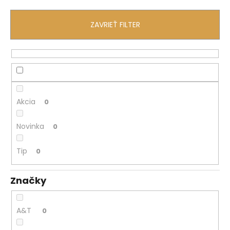
č
a
m
ZAVRIEŤ FILTER
e
Akcia
0
Novinka
0
Tip
0
Značky
A&T
0