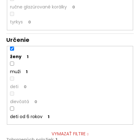
ručne glazúrované korálky
0
tyrkys
0
Určenie
ženy
1
muži
1
deti
0
dievčatá
0
deti od 6 rokov
1
VYMAZAŤ FILTRE
Zobrazených položiek:
1