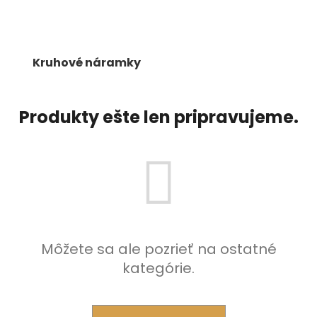
á
j
s
Kruhové náramky
ť
?
Produkty ešte len pripravujeme.
HĽADAŤ
O
d
Môžete sa ale pozrieť na ostatné
p
kategórie.
o
r
ú