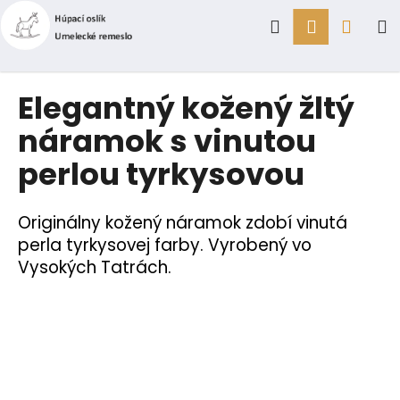
K
Prejsť
Hľadať
Prihlásen
Náku
M
na
o
obsah
Späť
Späť
š
í
košík
Č
Elegantný kožený žltý
k
o
náramok s vinutou
p
perlou tyrkysovou
o
t
r
Originálny kožený náramok zdobí vinutá
e
perla tyrkysovej farby. Vyrobený vo
b
Vysokých Tatrách.
u
j
e
t
e
n