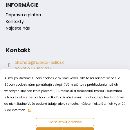
INFORMÁCIE
Doprava a platba
Kontakty
Nájdete nás
Kontakt
obchod
@
hupaci-oslik.sk
00421 944 100 034
00421 944 904 704
Aj my používame súbory cookies, aby sme vedeli, ako to na našom webe žije.
hupaci.oslik
Súbory cookies nám pomáhajú vylepšiť Vám zážitok z prehliadania našich
dagmar.juricova
webových stránok, ktoré prezentujú umeleckú a remeselnú tvorbu. Používame
ich na to, aby sme pochopili odkiaľ naši návštevníci prichádzajú. Neukladáme
do nich žiadne Vaše osobné údaje, ale ak chcete, môžete niektoré z nich vypnúť.
PODMIENKY
Viac informácií
tu
.
Obchodné podmienky
Odmietnuť cookies
Odstúpenie od zmluvy
Zásady spracovania a ochrany osobných údajov