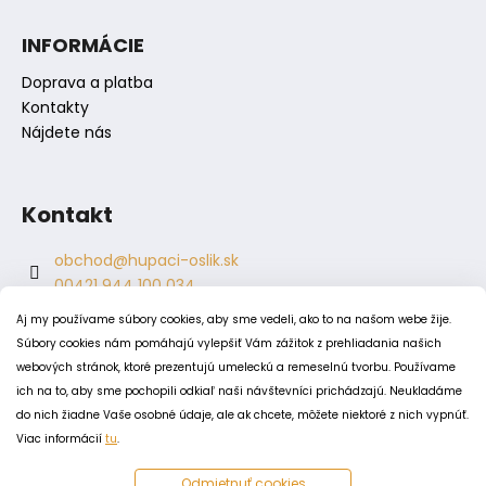
č
a
INFORMÁCIE
m
e
Doprava a platba
Kontakty
Nájdete nás
Kontakt
obchod
@
hupaci-oslik.sk
00421 944 100 034
00421 944 904 704
Aj my používame súbory cookies, aby sme vedeli, ako to na našom webe žije.
hupaci.oslik
Súbory cookies nám pomáhajú vylepšiť Vám zážitok z prehliadania našich
dagmar.juricova
webových stránok, ktoré prezentujú umeleckú a remeselnú tvorbu. Používame
ich na to, aby sme pochopili odkiaľ naši návštevníci prichádzajú. Neukladáme
do nich žiadne Vaše osobné údaje, ale ak chcete, môžete niektoré z nich vypnúť.
PODMIENKY
Viac informácií
tu
.
Obchodné podmienky
Odmietnuť cookies