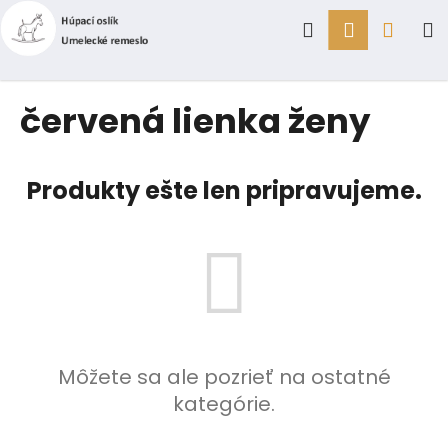
K
Prejsť
Hľadať
Prihlásen
Náku
M
na
o
obsah
Späť
Späť
š
í
košík
Č
červená lienka ženy
k
o
p
o
Produkty ešte len pripravujeme.
t
r
e
b
u
j
e
Môžete sa ale pozrieť na ostatné
t
kategórie.
e
n