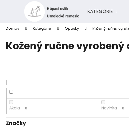
K
Prejsť
na
o
KATEGÓRIE
obsah
Späť
Späť
š
do
do
í
Domov
Kategórie
Opasky
Kožený ručne vyrob
k
obchodu
obchodu
Kožený ručne vyrobený o
Akcia
Novinka
0
0
Značky