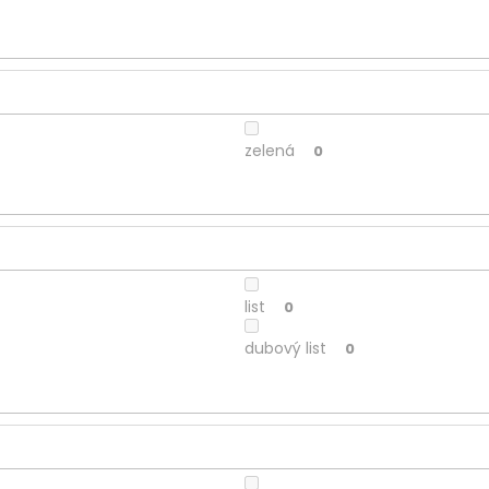
zelená
0
list
0
dubový list
0