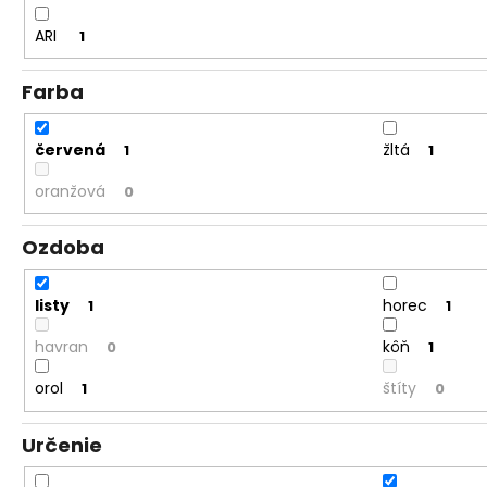
ARI
1
Farba
červená
žltá
1
1
oranžová
0
Ozdoba
listy
horec
1
1
havran
kôň
0
1
orol
štíty
1
0
Určenie