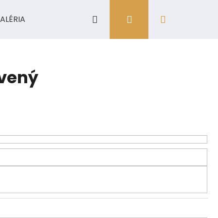
Hľadať
Prihlásenie
Nákupný
ALÉRIA
košík
rvený