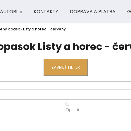
AUTORI
KONTAKTY
DOPRAVA A PLATBA
G
ený opasok Listy a horec - červený
Čo potrebujete nájsť?
pasok Listy a horec - če
HĽADAŤ
ZAVRIEŤ FILTER
Odporúčame
Tip
0