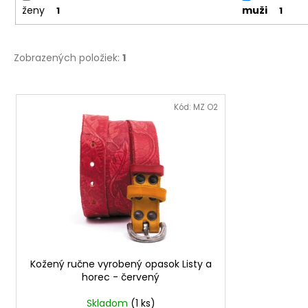
ženy
muži
1
1
Zobrazených položiek:
1
V
ý
Kód:
MZ O2
p
i
s
p
r
o
d
u
Kožený ručne vyrobený opasok Listy a
k
horec - červený
t
o
Skladom
(1 ks)