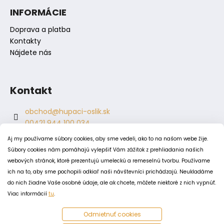
s
INFORMÁCIE
u
Doprava a platba
Kontakty
Nájdete nás
Kontakt
obchod
@
hupaci-oslik.sk
00421 944 100 034
00421 944 904 704
Aj my používame súbory cookies, aby sme vedeli, ako to na našom webe žije.
hupaci.oslik
Súbory cookies nám pomáhajú vylepšiť Vám zážitok z prehliadania našich
dagmar.juricova
webových stránok, ktoré prezentujú umeleckú a remeselnú tvorbu. Používame
ich na to, aby sme pochopili odkiaľ naši návštevníci prichádzajú. Neukladáme
do nich žiadne Vaše osobné údaje, ale ak chcete, môžete niektoré z nich vypnúť.
PODMIENKY
Viac informácií
tu
.
Obchodné podmienky
Odmietnuť cookies
Odstúpenie od zmluvy