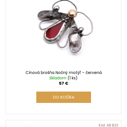
i
s
p
r
o
d
u
k
t
o
Cínová brošňa Nočný motýľ - červená
v
Skladom
(1 ks)
57 €
DO KOŠÍKA
Kód:
AB B23