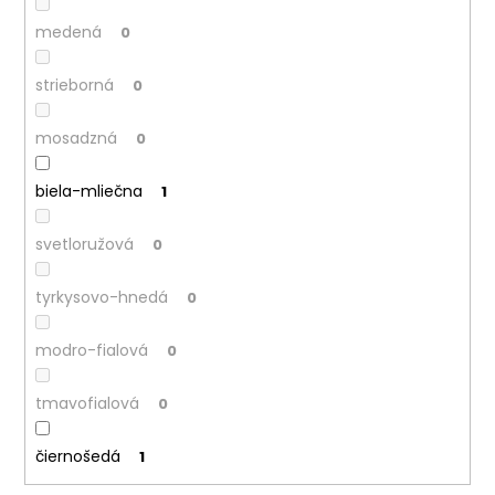
medená
0
strieborná
0
mosadzná
0
biela-mliečna
1
svetloružová
0
tyrkysovo-hnedá
0
modro-fialová
0
tmavofialová
0
čiernošedá
1