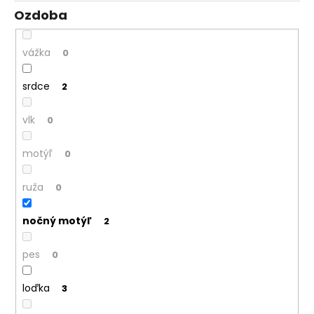
Ozdoba
vážka
0
srdce
2
vlk
0
motýľ
0
ruža
0
nočný motýľ
2
pes
0
loďka
3