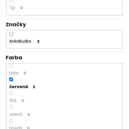
á
Tip
0
j
s
Značky
ť
?
AnkaBudka
2
Farba
HĽADAŤ
biela
0
červená
2
O
d
žltá
0
p
o
zelená
0
r
ú
hnedá
0