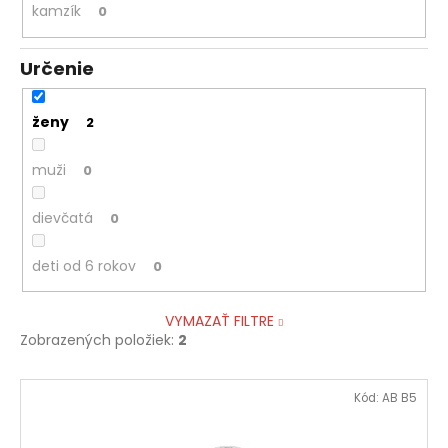
kamzík
0
Určenie
ženy
2
muži
0
dievčatá
0
deti od 6 rokov
0
VYMAZAŤ FILTRE
Zobrazených položiek:
2
V
Kód:
AB B5
ý
p