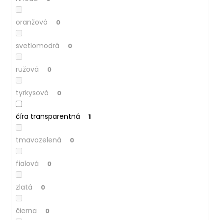
č
a
m
oranžová
0
e
svetlomodrá
0
ružová
0
tyrkysová
0
číra transparentná
1
tmavozelená
0
fialová
0
zlatá
0
čierna
0