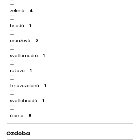
č
a
zelená
4
m
e
hnedá
1
oranžová
2
svetlomodrá
1
ružová
1
tmavozelená
1
svetlohnedá
1
čierna
5
Ozdoba