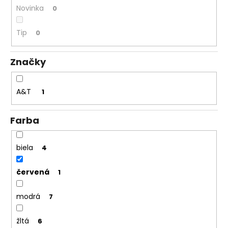
Novinka
0
á
j
Tip
0
s
ť
Značky
?
A&T
1
HĽADAŤ
Farba
biela
4
O
d
červená
1
p
o
modrá
7
r
ú
žltá
6