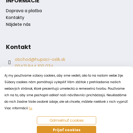
INFORMÁCIE
u
Doprava a platba
Kontakty
Nájdete nás
Kontakt
obchod
@
hupaci-oslik.sk
00421 944 100 034
00421 944 904 704
Aj my používame súbory cookies, aby sme vedeli, ako to na našom webe žije.
hupaci.oslik
Súbory cookies nám pomáhajú vylepšiť Vám zážitok z prehliadania našich
dagmar.juricova
webových stránok, ktoré prezentujú umeleckú a remeselnú tvorbu. Používame
ich na to, aby sme pochopili odkiaľ naši návštevníci prichádzajú. Neukladáme
do nich žiadne Vaše osobné údaje, ale ak chcete, môžete niektoré z nich vypnúť.
PODMIENKY
Viac informácií
tu
.
Obchodné podmienky
Odmietnuť cookies
Odstúpenie od zmluvy
Zásady spracovania a ochrany osobných údajov
Prijať cookies