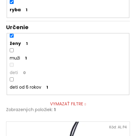
ryba
1
Určenie
ženy
1
muži
1
deti
0
deti od 6 rokov
1
VYMAZAŤ FILTRE
Zobrazených položiek:
1
V
Kód:
AL P4
ý