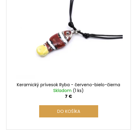
p
i
s
p
r
o
d
u
k
t
o
Keramický prívesok Ryba - červeno-bielo-čierna
v
Skladom
(1 ks)
7 €
DO KOŠÍKA