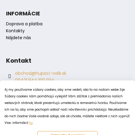
i
s
INFORMÁCIE
u
Doprava a platba
Kontakty
Nájdete nás
Kontakt
obchod
@
hupaci-oslik.sk
00421 944 100 034
00421 944 904 704
Aj my používame súbory cookies, aby sme vedeli, ako to na našom webe žije.
hupaci.oslik
Súbory cookies nám pomáhajú vylepšiť Vám zážitok z prehliadania našich
dagmar.juricova
webových stránok, ktoré prezentujú umeleckú a remeselnú tvorbu. Používame
ich na to, aby sme pochopili odkiaľ naši návštevníci prichádzajú. Neukladáme
do nich žiadne Vaše osobné údaje, ale ak chcete, môžete niektoré z nich vypnúť.
PODMIENKY
Viac informácií
tu
.
Obchodné podmienky