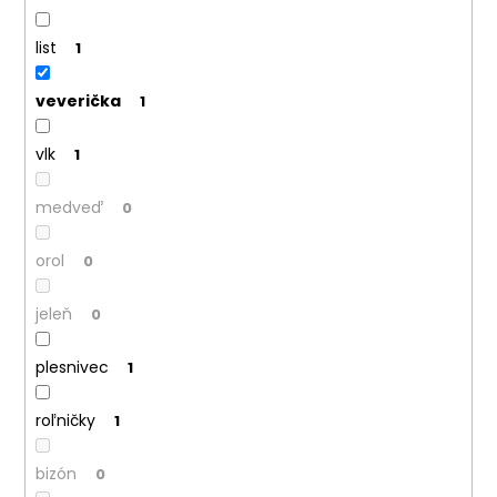
list
1
veverička
1
vlk
1
medveď
0
orol
0
jeleň
0
plesnivec
1
roľničky
1
bizón
0