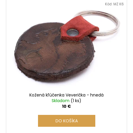
V
Kód:
MZ K6
ý
p
i
s
p
r
o
d
u
k
t
o
Kožená kľúčenka Veverička - hnedá
v
Skladom
(1 ks)
10 €
DO KOŠÍKA