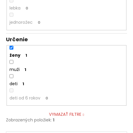
lebka
0
jednorožec
0
Určenie
ženy
1
muži
1
deti
1
deti od 6 rokov
0
VYMAZAŤ FILTRE
Zobrazených položiek:
1