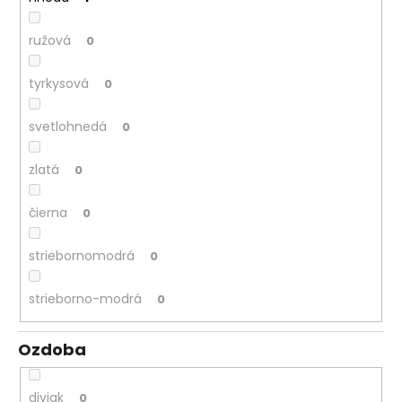
č
a
m
ružová
0
e
tyrkysová
0
svetlohnedá
0
zlatá
0
čierna
0
striebornomodrá
0
strieborno-modrá
0
Ozdoba
diviak
0