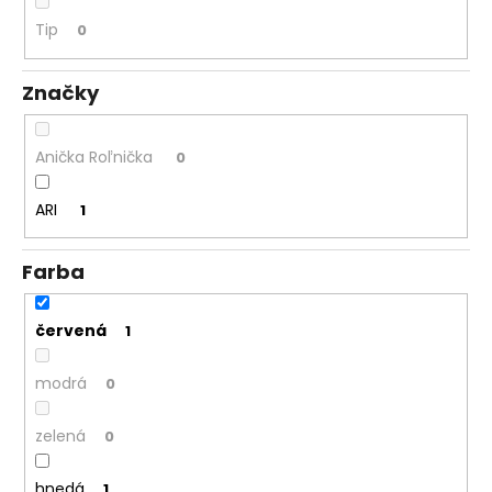
á
Tip
0
j
s
Značky
ť
?
Anička Roľnička
0
ARI
1
HĽADAŤ
Farba
červená
1
O
d
modrá
0
p
o
zelená
0
r
ú
hnedá
1