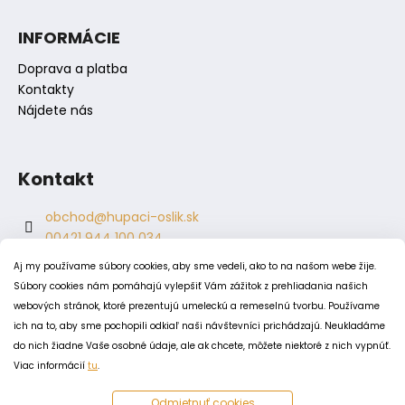
č
a
INFORMÁCIE
m
e
Doprava a platba
Kontakty
Nájdete nás
Kontakt
obchod
@
hupaci-oslik.sk
00421 944 100 034
00421 944 904 704
Aj my používame súbory cookies, aby sme vedeli, ako to na našom webe žije.
hupaci.oslik
Súbory cookies nám pomáhajú vylepšiť Vám zážitok z prehliadania našich
dagmar.juricova
webových stránok, ktoré prezentujú umeleckú a remeselnú tvorbu. Používame
ich na to, aby sme pochopili odkiaľ naši návštevníci prichádzajú. Neukladáme
do nich žiadne Vaše osobné údaje, ale ak chcete, môžete niektoré z nich vypnúť.
PODMIENKY
Viac informácií
tu
.
Obchodné podmienky
Odmietnuť cookies