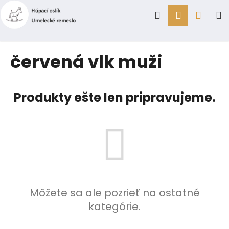
K
Prejsť
Hľadať
Prihlásen
Náku
M
na
o
obsah
Späť
Späť
š
í
košík
Č
červená vlk muži
k
o
p
o
Produkty ešte len pripravujeme.
t
r
e
b
u
j
e
Môžete sa ale pozrieť na ostatné
t
kategórie.
e
n