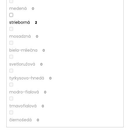
medená
0
strieborná
2
mosadzná
0
biela-mliečna
0
svetloružová
0
tyrkysovo-hnedá
0
modro-fialová
0
tmavofialová
0
čiernošedá
0