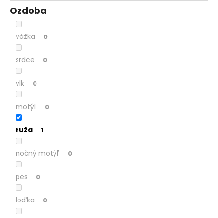
Ozdoba
vážka
0
srdce
0
vlk
0
motýľ
0
ruža
1
nočný motýľ
0
pes
0
loďka
0