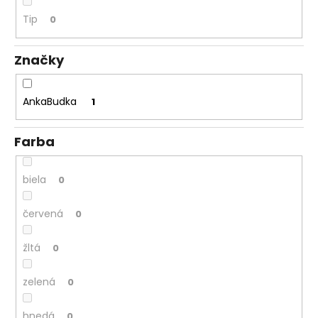
á
Tip
0
j
s
Značky
ť
?
AnkaBudka
1
Farba
HĽADAŤ
biela
0
červená
0
O
d
žltá
0
p
o
zelená
0
r
ú
hnedá
0