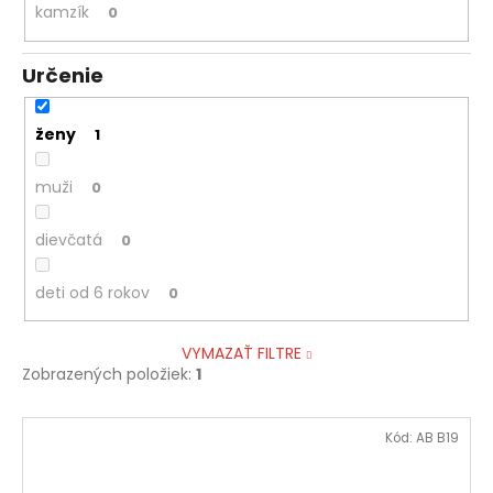
kamzík
0
Určenie
ženy
1
muži
0
dievčatá
0
deti od 6 rokov
0
VYMAZAŤ FILTRE
Zobrazených položiek:
1
V
Kód:
AB B19
ý
p