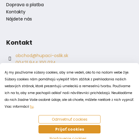
Doprava a platba
Kontakty
Nájdete nás
Kontakt
obchod
@
hupaci-oslik.sk
00421 944 100 034
00421 944 904 704
Aj my používame súbory cookies, aby sme vedeli, ako to na našom webe žije.
hupaci.oslik
Súbory cookies nám pomáhajú vylepšiť Vám zážitok z prehliadania našich
dagmar.juricova
webových stránok, ktoré prezentujú umeleckú a remeselnú tvorbu. Používame
ich na to, aby sme pochopili odkiaľ naši návštevníci prichádzajú. Neukladáme
do nich žiadne Vaše osobné údaje, ale ak chcete, môžete niektoré z nich vypnúť.
PODMIENKY
Viac informácií
tu
.
Obchodné podmienky
Odmietnuť cookies
Odstúpenie od zmluvy
Zásady spracovania a ochrany osobných údajov
Prijať cookies
Zásady používania súborov cookie
Nastavenie cookies