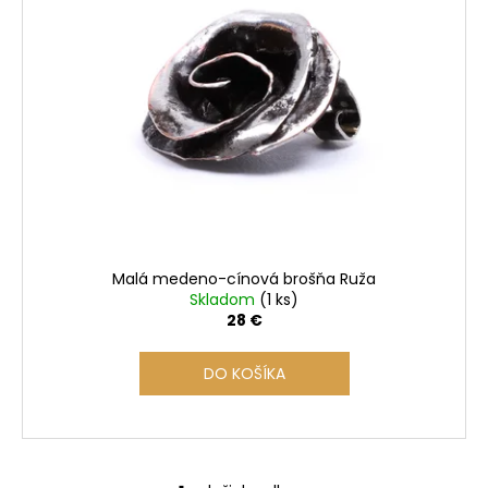
i
s
p
r
o
d
u
k
t
o
Malá medeno-cínová brošňa Ruža
v
Skladom
(1 ks)
28 €
DO KOŠÍKA