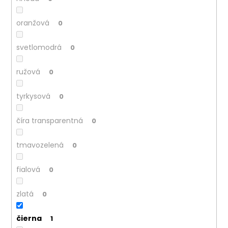
č
a
m
oranžová
0
e
svetlomodrá
0
ružová
0
tyrkysová
0
číra transparentná
0
tmavozelená
0
fialová
0
zlatá
0
čierna
1