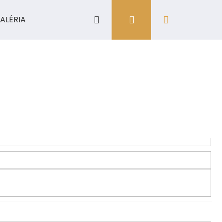
Hľadať
Prihlásenie
Nákupný
ALÉRIA
košík