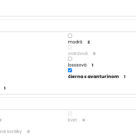
modrá
2
oranžová
0
lososová
1
čierna s avanturínom
1
1
kvet
0
0
né korálky
0