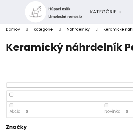
K
Prejsť
na
o
KATEGÓRIE
obsah
Späť
Späť
š
do
do
í
Domov
Kategórie
Náhrdelníky
Keramické náhr
k
obchodu
obchodu
Keramický náhrdelník P
Akcia
Novinka
0
0
Značky