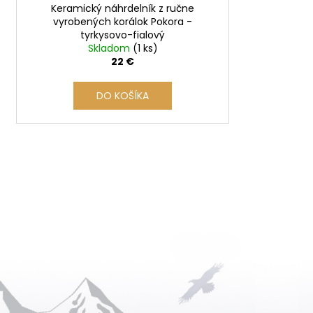
Keramický náhrdelník z ručne
k
vyrobených korálok Pokora -
t
tyrkysovo-fialový
o
Skladom
(1 ks)
22 €
v
DO KOŠÍKA