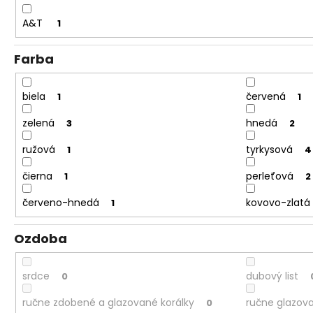
A&T
1
Farba
biela
červená
1
1
zelená
hnedá
3
2
ružová
tyrkysová
1
4
čierna
perleťová
1
2
červeno-hnedá
kovovo-zlatá
1
Ozdoba
srdce
dubový list
0
ručne zdobené a glazované korálky
ručne glazova
0