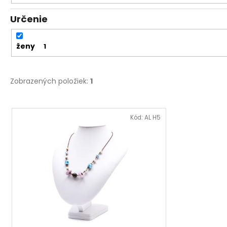
Určenie
ženy
1
Zobrazených položiek:
1
V
ý
Kód:
AL H5
p
i
s
p
r
o
d
u