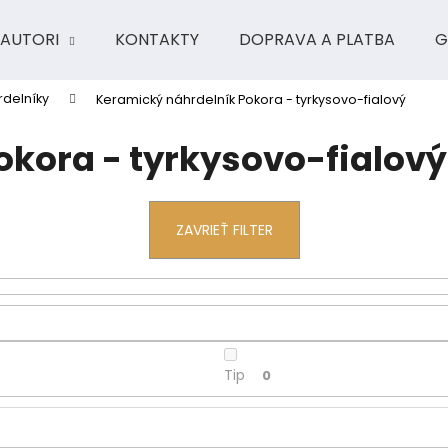
AUTORI
KONTAKTY
DOPRAVA A PLATBA
G
delníky
Keramický náhrdelník Pokora - tyrkysovo-fialový
Čo potrebujete nájsť?
okora - tyrkysovo-fialový
HĽADAŤ
ZAVRIEŤ FILTER
Odporúčame
Tip
0