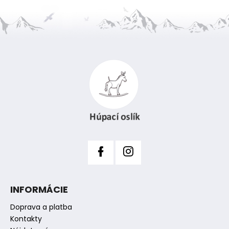
č
a
m
e
Z
á
p
ä
t
i
e
INFORMÁCIE
Doprava a platba
Kontakty