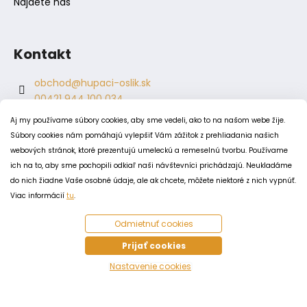
Nájdete nás
Kontakt
obchod
@
hupaci-oslik.sk
00421 944 100 034
00421 944 904 704
Aj my používame súbory cookies, aby sme vedeli, ako to na našom webe žije.
hupaci.oslik
Súbory cookies nám pomáhajú vylepšiť Vám zážitok z prehliadania našich
dagmar.juricova
webových stránok, ktoré prezentujú umeleckú a remeselnú tvorbu. Používame
ich na to, aby sme pochopili odkiaľ naši návštevníci prichádzajú. Neukladáme
do nich žiadne Vaše osobné údaje, ale ak chcete, môžete niektoré z nich vypnúť.
PODMIENKY
Viac informácií
tu
.
Obchodné podmienky
Odmietnuť cookies
Odstúpenie od zmluvy
Zásady spracovania a ochrany osobných údajov
Prijať cookies
Zásady používania súborov cookie
Nastavenie cookies
Vytvoril Shoptet