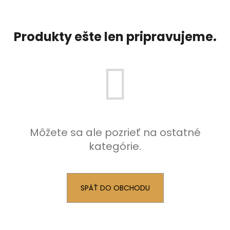
á
j
Produkty ešte len pripravujeme.
s
ť
?
HĽADAŤ
Môžete sa ale pozrieť na ostatné
kategórie.
O
d
p
SPÄŤ DO OBCHODU
o
r
ú