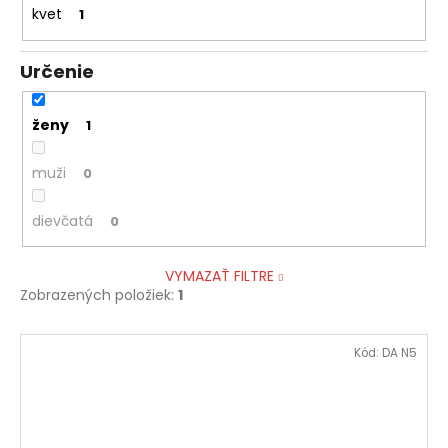
kvet
1
Určenie
ženy
1
muži
0
dievčatá
0
VYMAZAŤ FILTRE
Zobrazených položiek:
1
V
Kód:
DA N5
ý
p
i