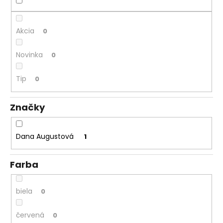
á
j
Akcia
0
s
ť
Novinka
0
?
Tip
0
Značky
HĽADAŤ
Dana Augustová
1
O
Farba
d
p
o
biela
0
r
ú
červená
0