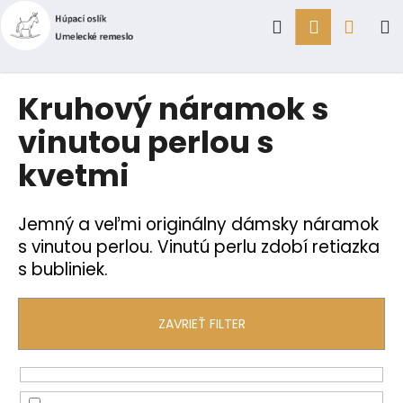
K
Prejsť
Hľadať
Prihlásen
Náku
M
na
o
obsah
Späť
Späť
š
í
košík
Č
Kruhový náramok s
k
o
vinutou perlou s
p
kvetmi
o
t
r
Jemný a veľmi originálny dámsky náramok
e
s vinutou perlou. Vinutú perlu zdobí retiazka
b
s bubliniek.
u
j
ZAVRIEŤ FILTER
e
t
e
n