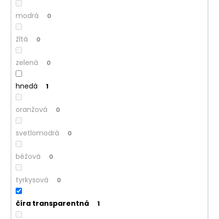
č
a
modrá
0
m
e
žltá
0
zelená
0
hnedá
1
oranžová
0
svetlomodrá
0
béžová
0
tyrkysová
0
číra transparentná
1