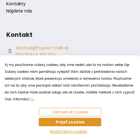
Kontakty
Nájdete nás
Kontakt
obchod
@
hupaci-oslik.sk
00421 944 100 034
00421 944 904 704
Aj my používame súbory cookies, aby sme vedeli, ako to na našom webe žije.
hupaci.oslik
Súbory cookies nám pomáhajú vylepšiť Vám zážitok z prehliadania našich
dagmar.juricova
webových stránok, ktoré prezentujú umeleckú a remeselnú tvorbu. Používame
ich na to, aby sme pochopili odkiaľ naši návštevníci prichádzajú. Neukladáme
do nich žiadne Vaše osobné údaje, ale ak chcete, môžete niektoré z nich vypnúť.
PODMIENKY
Viac informácií
tu
.
Obchodné podmienky
Odmietnuť cookies
Odstúpenie od zmluvy
Zásady spracovania a ochrany osobných údajov
Prijať cookies
Zásady používania súborov cookie
Nastavenie cookies