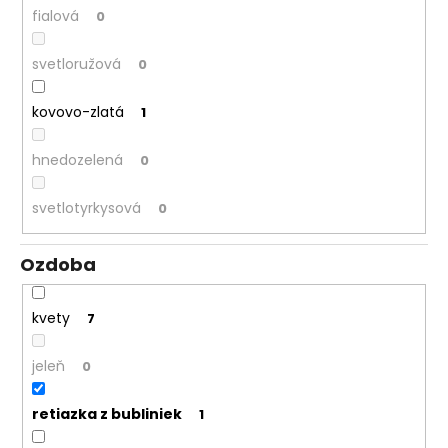
fialová
0
svetloružová
0
kovovo-zlatá
1
hnedozelená
0
svetlotyrkysová
0
Ozdoba
kvety
7
jeleň
0
retiazka z bubliniek
1