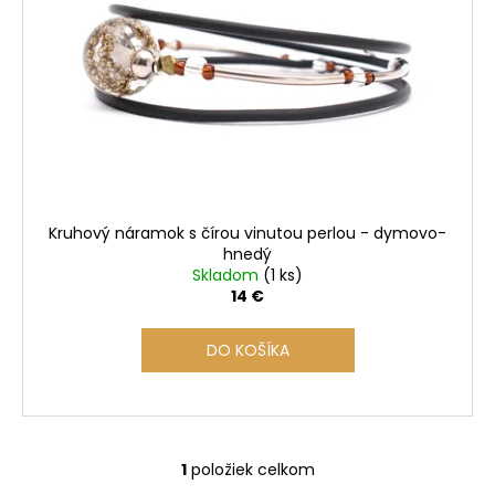
s
p
r
o
d
u
k
t
o
Kruhový náramok s čírou vinutou perlou - dymovo-
v
hnedý
Skladom
(1 ks)
14 €
DO KOŠÍKA
1
položiek celkom
O