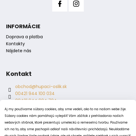
INFORMÁCIE
Doprava a platba
Kontakty
Nájdete nás
Kontakt
obchod
@
hupaci-oslik.sk
00421 944 100 034
00421 944 904 704
hupaci.oslik
Aj my používame súbory cookies, aby sme vedeli, ako to na našom webe žije.
dagmar.juricova
Súbory cookies nám pomáhajú vylepšiť Vám zážitok z prehliadania našich
webových stránok, ktoré prezentujú umeleckú a remeselnú tvorbu. Používame
ich na to, aby sme pochopili odkiaľ naši návštevníci prichádzajú. Neukladáme
PODMIENKY
do nich žiadne Vaše osobné údaje, ale ak chcete, môžete niektoré z nich vypnúť.