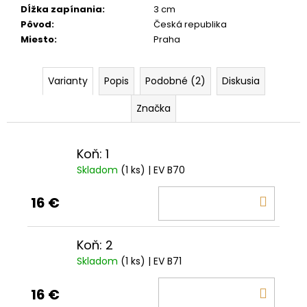
Dĺžka zapínania
:
3 cm
Pôvod
:
Česká republika
Miesto
:
Praha
Varianty
Popis
Podobné (2)
Diskusia
Značka
Koň: 1
Skladom
(1 ks)
| EV B70
DO
16 €
KOŠÍ
Koň: 2
Skladom
(1 ks)
| EV B71
DO
16 €