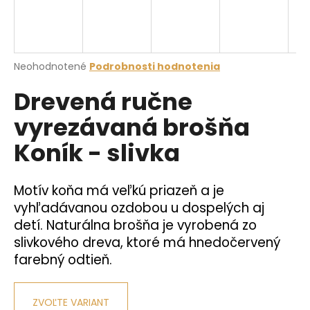
á
j
s
Priemerné
Neohodnotené
Podrobnosti hodnotenia
ť
hodnotenie
?
Drevená ručne
produktu
je
vyrezávaná brošňa
0,0
z
Koník - slivka
5
hviezdičiek.
HĽADAŤ
Motív koňa má veľkú priazeň a je
vyhľadávanou ozdobou u dospelých aj
O
detí. Naturálna brošňa je vyrobená zo
d
slivkového dreva, ktoré má hnedočervený
p
farebný odtieň.
o
r
ú
ZVOĽTE VARIANT