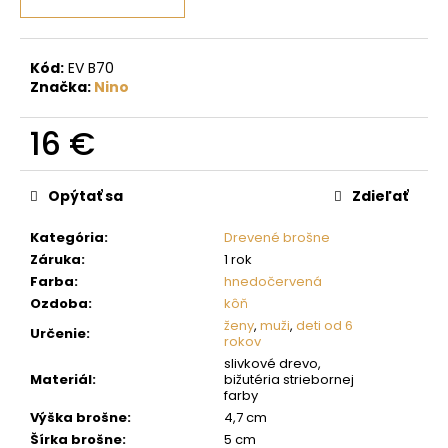
č
a
m
e
Kód:
EV B70
Značka:
Nino
16 €
Jednotková
cena:
Opýtať sa
Zdieľať
Kategória
:
Drevené brošne
Záruka
:
1 rok
Farba
:
hnedočervená
Ozdoba
:
kôň
ženy
,
muži
,
deti od 6
Určenie
:
rokov
slivkové drevo,
Materiál
:
bižutéria striebornej
farby
Výška brošne
:
4,7 cm
Šírka brošne
:
5 cm