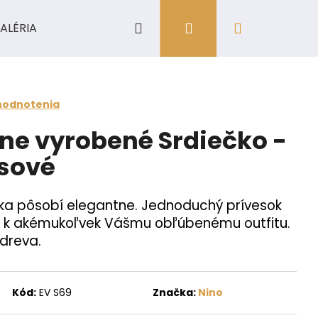
Hľadať
Prihlásenie
Nákupný
ALÉRIA
košík
hodnotenia
ne vyrobené Srdiečko -
sové
ka pôsobí elegantne. Jednoduchý prívesok
 k akémukoľvek Vášmu obľúbenému outfitu.
dreva.
Kód:
EV S69
Značka:
Nino