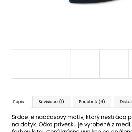
Popis
Súvisiace (1)
Podobné (6)
Disku
Srdce je nadčasový motív, ktorý nestráca pr
na dotyk. Očko prívesku je vyrobené z medi.
farbou leta, ktorá krásne vynikne na opálen