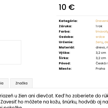
10 €
Jednotková
cena:
Kategória
:
Drevené
Záruka
:
1 rok
Farba
:
tmavot
Ozdoba
:
srdce
Určenie
:
ženy
,
de
Materiál
:
drevo,
Výška
:
3,2 cm
Šírka
:
3,2 cm
Pôvod
:
Česká r
Miesto
:
Praha
sia
Značka
iazeň u žien ani dievčat. Keď ho zoberiete do rú
 Zavesiť ho môžete na kožu, šnúrku, hodváb aj na
ej pokožke.