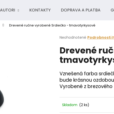
AUTORI
KONTAKTY
DOPRAVA A PLATBA
G
Drevené ručne vyrobené Srdiečko - tmavotyrkysové
Čo potrebujete nájsť?
Priemerné
Neohodnotené
Podrobnosti 
hodnotenie
Drevené ruč
produktu
HĽADAŤ
je
tmavotyrky
0,0
z
5
Odporúčame
hviezdičiek.
Vznešená farba srdieč
bude krásnou ozdobou
Vyrobené z brezového 
Skladom
(2 ks)