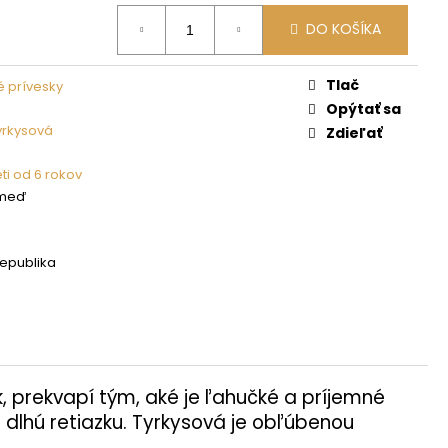
DO KOŠÍKA
Tlač
 prívesky
Opýtať sa
yrkysová
Zdieľať
ti od 6 rokov
 meď
epublika
k, prekvapí tým, aké je ľahučké a príjemné
 dlhú retiazku. Tyrkysová je obľúbenou