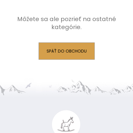
á
j
Môžete sa ale pozrieť na ostatné
s
kategórie.
ť
?
SPÄŤ DO OBCHODU
HĽADAŤ
O
Z
d
p
á
o
p
r
ä
ú
t