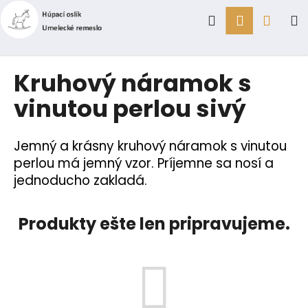
K
Prejsť
Hľadať
Prihlásen
Náku
M
na
o
obsah
Späť
Späť
š
í
košík
Č
Kruhový náramok s
k
o
vinutou perlou sivý
p
o
t
Jemný a krásny kruhový náramok s vinutou
r
perlou má jemný vzor. Príjemne sa nosí a
jednoducho zakladá.
e
b
u
Produkty ešte len pripravujeme.
j
e
t
e
n