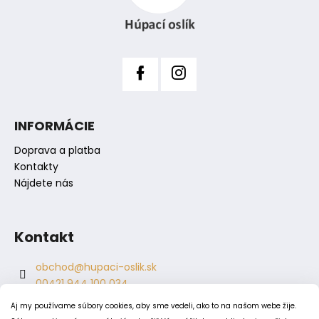
č
i
a
m
e
e
INFORMÁCIE
Doprava a platba
Kontakty
Nájdete nás
Kontakt
obchod
@
hupaci-oslik.sk
00421 944 100 034
00421 944 904 704
Aj my používame súbory cookies, aby sme vedeli, ako to na našom webe žije.
hupaci.oslik