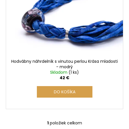
s
p
r
o
d
u
k
t
o
Hodvábny náhrdelník s vinutou perlou Krása mladosti
v
- modrý
Skladom
(1 ks)
42 €
DO KOŠÍKA
1
položiek celkom
O