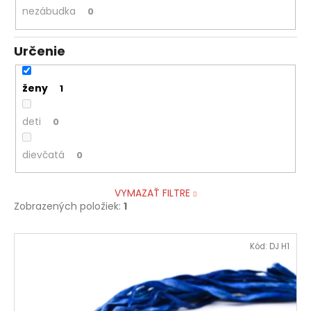
nezábudka
0
Určenie
ženy
1
deti
0
dievčatá
0
VYMAZAŤ FILTRE
Zobrazených položiek:
1
V
Kód:
DJ H1
ý
p
i