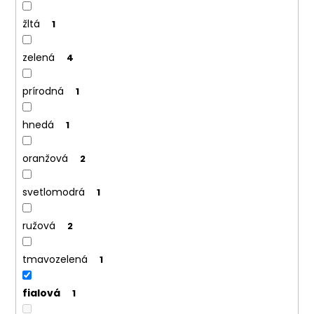
č
a
žltá
1
m
e
zelená
4
prírodná
1
hnedá
1
oranžová
2
svetlomodrá
1
ružová
2
tmavozelená
1
fialová
1