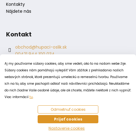
Kontakty
Nájdete nás
Kontakt
obchod
@
hupaci-oslik.sk
00421 944 100 034
00421 944 904 704
Aj my používame súbory cookies, aby sme vedeli, ako to na našom webe žije.
hupaci.oslik
Súbory cookies nám pomáhajú vylepšiť Vám zážitok z prehliadania našich
dagmar.juricova
webových stránok, ktoré prezentujú umeleckú a remeselnú tvorbu. Používame
ich na to, aby sme pochopili odkiaľ naši návštevníci prichádzajú. Neukladáme
do nich žiadne Vaše osobné údaje, ale ak chcete, môžete niektoré z nich vypnúť.
PODMIENKY
Viac informácií
tu
.
Obchodné podmienky
Odmietnuť cookies
Odstúpenie od zmluvy
Zásady spracovania a ochrany osobných údajov
Prijať cookies
Zásady používania súborov cookie
Nastavenie cookies