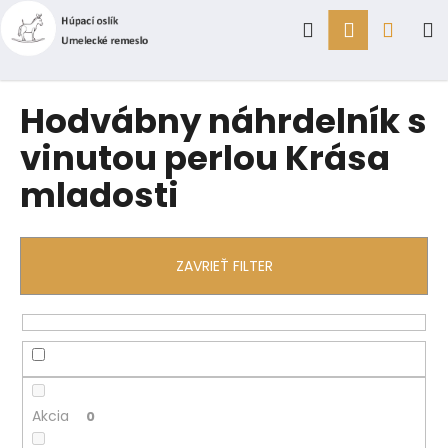
K
Prejsť
Hľadať
Prihlásen
Náku
M
na
o
obsah
Späť
Späť
š
í
košík
Č
Hodvábny náhrdelník s
k
o
vinutou perlou Krása
p
mladosti
o
t
r
e
ZAVRIEŤ FILTER
b
u
j
e
t
e
Akcia
0
n