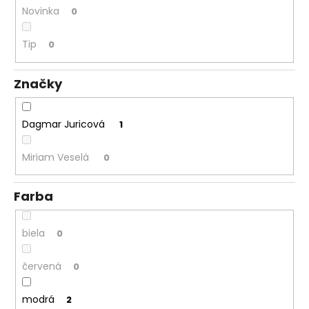
Novinka
0
á
j
Tip
0
s
ť
Značky
?
Dagmar Juricová
1
Miriam Veselá
0
HĽADAŤ
Farba
O
d
biela
0
p
o
červená
0
r
ú
modrá
2