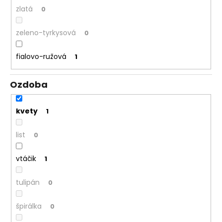
zlatá
0
zeleno-tyrkysová
0
fialovo-ružová
1
Ozdoba
kvety
1
list
0
vtáčik
1
tulipán
0
špirálka
0