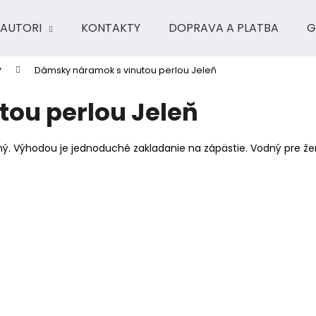
AUTORI
KONTAKTY
DOPRAVA A PLATBA
G
y
Dámsky náramok s vinutou perlou Jeleň
Čo potrebujete nájsť?
ou perlou Jeleň
HĽADAŤ
ý. Výhodou je jednoduché zakladanie na zápästie. Vodný pre že
Odporúčame