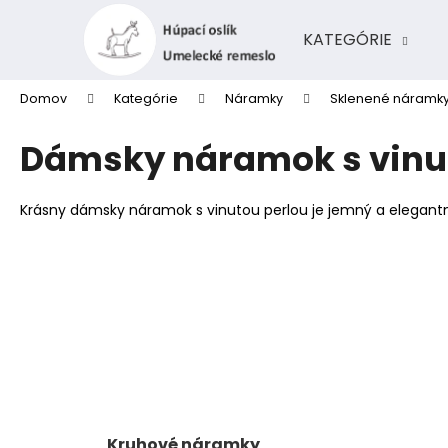
K
Prejsť
na
o
KATEGÓRIE
obsah
Späť
Späť
š
do
do
í
Domov
Kategórie
Náramky
Sklenené náramk
k
obchodu
obchodu
Dámsky náramok s vinut
Krásny dámsky náramok s vinutou perlou je jemný a elegantn
Kruhové náramky