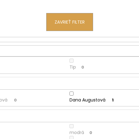
ZAVRIEŤ FILTER
Tip
0
cová
Dana Augustová
0
1
modrá
0