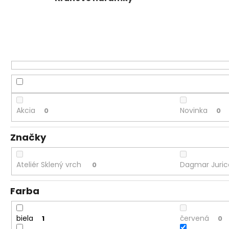
Akcia
Novinka
0
0
Značky
Ateliér Sklený vrch
Dagmar Juri
0
Farba
biela
červená
1
0