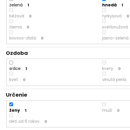
zelená
hnedá
1
1
béžová
tyrkysová
0
0
čierna
svetloružová
0
kovovo-zlatá
jasno-zelená
0
Ozdoba
srdce
kvety
1
0
kvet
vinutá perla
0
Určenie
ženy
muži
1
0
deti od 6 rokov
0