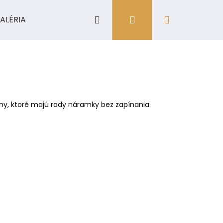
Hľadať
Prihlásenie
Nákupný
ALÉRIA
košík
ny, ktoré majú rady náramky bez zapínania.