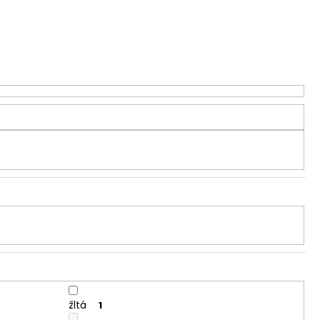
žltá
1