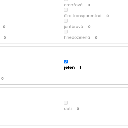
oranžová
0
číra transparentná
0
jantárová
0
0
hnedozelená
0
0
jeleň
1
0
deti
0