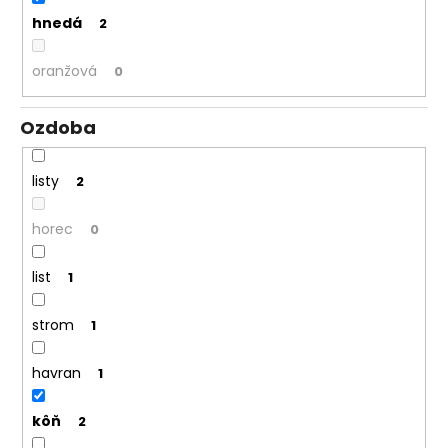
č
a
hnedá
2
m
e
oranžová
0
Ozdoba
listy
2
horec
0
list
1
strom
1
havran
1
kôň
2