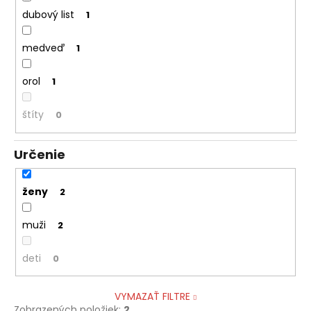
dubový list
1
medveď
1
orol
1
štíty
0
Určenie
ženy
2
muži
2
deti
0
VYMAZAŤ FILTRE
Zobrazených položiek:
2