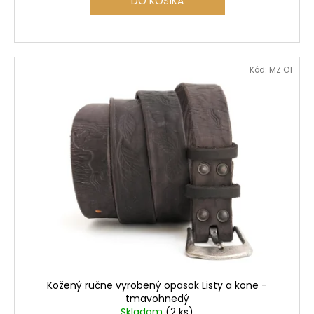
DO KOŠÍKA
Kód:
MZ O1
Kožený ručne vyrobený opasok Listy a kone -
tmavohnedý
Skladom
(2 ks)