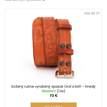
V
Kód:
MZ O7
ý
p
i
s
p
r
o
d
u
k
t
o
Kožený ručne vyrobený opasok Orol a kôň - hnedý
v
Skladom
(1 ks)
72 €