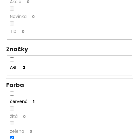
Akcia
0
á
j
Novinka
0
s
ť
Tip
0
?
Značky
ARI
2
HĽADAŤ
Farba
O
červená
1
d
p
žltá
0
o
r
zelená
0
ú