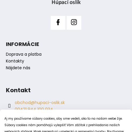
y
e
v
ý
p
i
s
INFORMÁCIE
u
Doprava a platba
Kontakty
Nájdete nás
Kontakt
obchod
@
hupaci-oslik.sk
00421 944 100 034
00421 944 904 704
Aj my používame súbory cookies, aby sme vedeli, ako to na našom webe žije.
hupaci.oslik
Súbory cookies nám pomáhajú vylepšiť Vám zážitok z prehliadania našich
dagmar.juricova
webových stránok, ktoré prezentujú umeleckú a remeselnú tvorbu. Používame