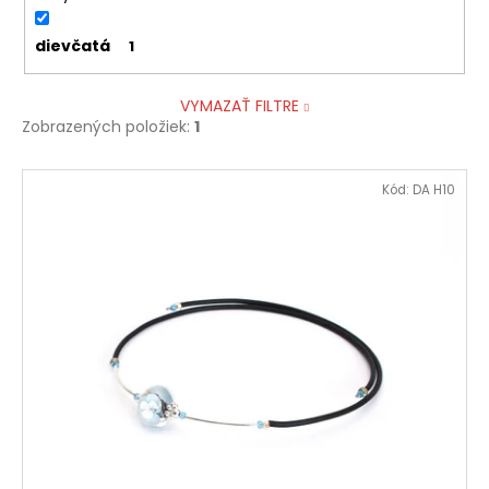
dievčatá
1
VYMAZAŤ FILTRE
Zobrazených položiek:
1
V
Kód:
DA H10
ý
p
i
s
p
r
o
d
u
k