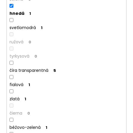
č
a
m
hnedá
1
e
svetlomodrá
1
ružová
0
tyrkysová
0
číra transparentná
5
fialová
1
zlatá
1
čierna
0
béžovo-zelená
1