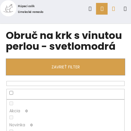
K
Prejsť
Hľadať
Prihlásen
Náku
M
na
o
obsah
Späť
Späť
š
í
košík
Č
Obruč na krk s vinutou
k
o
perlou - svetlomodrá
p
o
t
ZAVRIEŤ FILTER
r
e
b
u
j
e
Akcia
0
t
e
Novinka
0
n