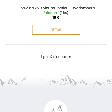
t
o
Obruč na krk s vinutou perlou - svetlomodrá
v
Skladom
(1 ks)
15 €
DETAIL
1
položiek celkom
O
v
l
á
d
a
Z
c
i
á
e
p
p