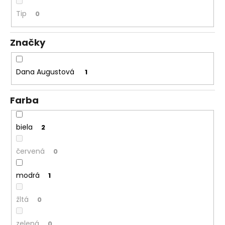
á
Tip
0
j
s
Značky
ť
?
Dana Augustová
1
Farba
HĽADAŤ
biela
2
červená
0
O
d
modrá
1
p
o
žltá
0
r
ú
zelená
0