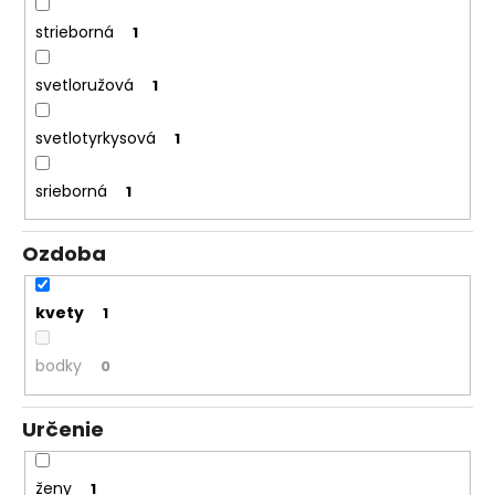
strieborná
1
svetloružová
1
svetlotyrkysová
1
srieborná
1
Ozdoba
kvety
1
bodky
0
Určenie
ženy
1