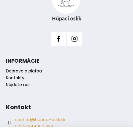
ä
r
t
v
i
k
y
e
v
ý
p
i
s
INFORMÁCIE
u
Doprava a platba
Kontakty
Nájdete nás
Kontakt
obchod
@
hupaci-oslik.sk
00421 944 100 034