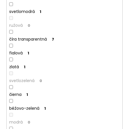
svetlomodrá
1
ružová
0
číra transparentná
7
fialová
1
zlatá
1
svetlozelená
0
čierna
1
béžovo-zelená
1
modrá
0