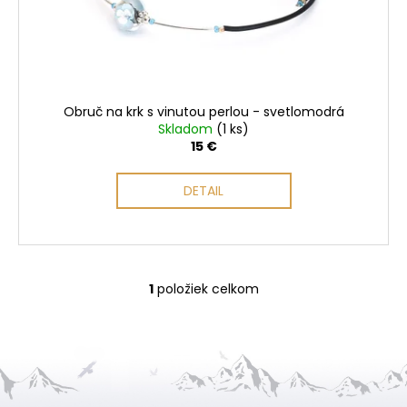
d
u
k
t
o
Obruč na krk s vinutou perlou - svetlomodrá
v
Skladom
(1 ks)
15 €
DETAIL
1
položiek celkom
O
v
l
á
d
a