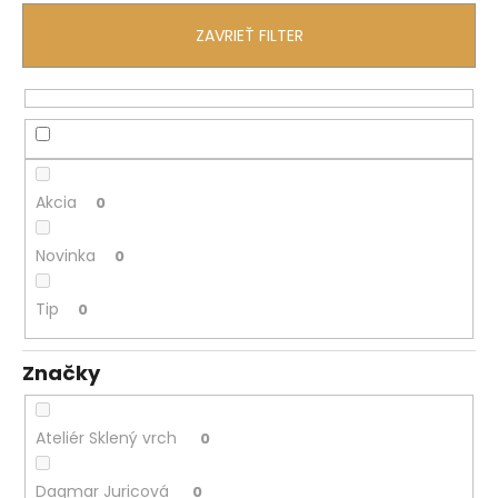
á
ZAVRIEŤ FILTER
j
s
ť
?
Akcia
0
Novinka
0
HĽADAŤ
Tip
0
O
Značky
d
p
o
Ateliér Sklený vrch
0
r
ú
Dagmar Juricová
0