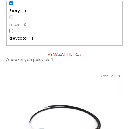
ženy
1
muži
0
dievčatá
1
VYMAZAŤ FILTRE
Zobrazených položiek:
1
V
Kód:
DA H10
ý
p
i
s
p
r
o