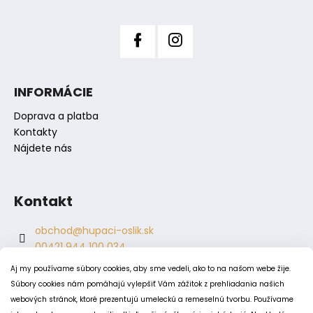
y
e
v
ý
p
i
s
INFORMÁCIE
u
Doprava a platba
Kontakty
Nájdete nás
Kontakt
obchod
@
hupaci-oslik.sk
00421 944 100 034
00421 944 904 704
Aj my používame súbory cookies, aby sme vedeli, ako to na našom webe žije.
hupaci.oslik
Súbory cookies nám pomáhajú vylepšiť Vám zážitok z prehliadania našich
dagmar.juricova
webových stránok, ktoré prezentujú umeleckú a remeselnú tvorbu. Používame