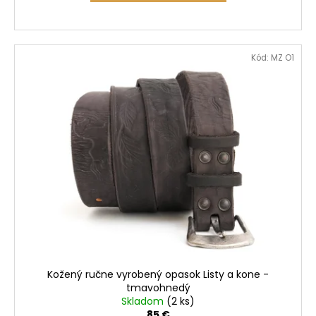
Kód:
MZ O1
Kožený ručne vyrobený opasok Listy a kone -
tmavohnedý
Skladom
(2 ks)
85 €