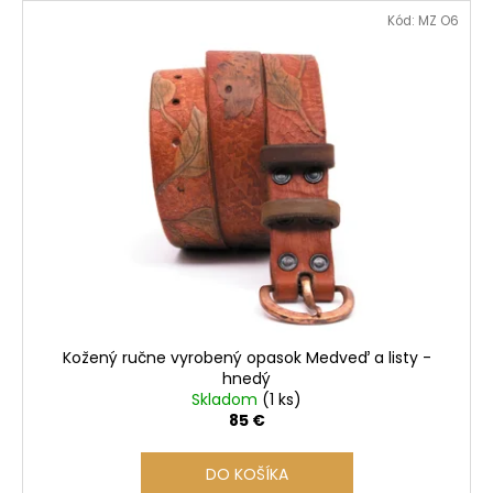
V
Kód:
MZ O6
ý
p
i
s
p
r
o
d
u
k
t
o
Kožený ručne vyrobený opasok Medveď a listy -
v
hnedý
Skladom
(1 ks)
85 €
DO KOŠÍKA