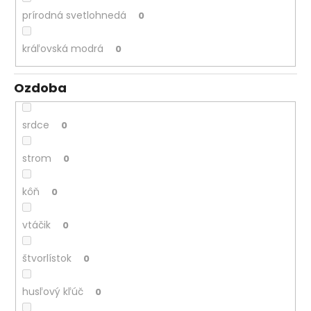
prírodná svetlohnedá
0
kráľovská modrá
0
Ozdoba
srdce
0
strom
0
kôň
0
vtáčik
0
štvorlístok
0
husľový kľúč
0