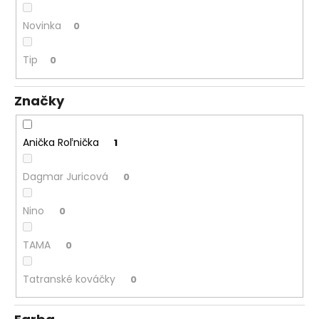
č
a
Novinka
0
m
e
Tip
0
Značky
Anička Roľnička
1
Dagmar Juricová
0
Nino
0
TAMA
0
Tatranské kováčky
0