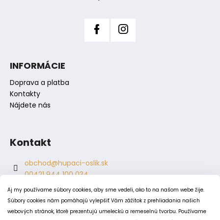
y
e
v
ý
p
i
s
INFORMÁCIE
u
Doprava a platba
Kontakty
Nájdete nás
Kontakt
obchod
@
hupaci-oslik.sk
00421 944 100 034
00421 944 904 704
Aj my používame súbory cookies, aby sme vedeli, ako to na našom webe žije.
hupaci.oslik
Súbory cookies nám pomáhajú vylepšiť Vám zážitok z prehliadania našich
dagmar.juricova
webových stránok, ktoré prezentujú umeleckú a remeselnú tvorbu. Používame