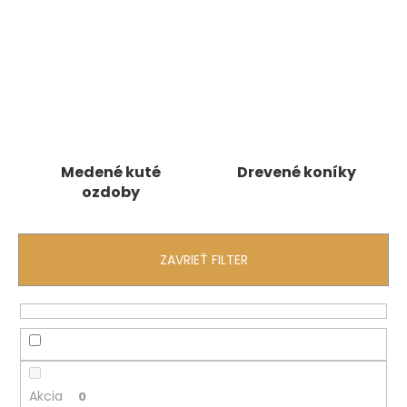
á
j
s
ť
?
Medené kuté
Drevené koníky
ozdoby
HĽADAŤ
ZAVRIEŤ FILTER
O
d
p
o
r
ú
Akcia
0