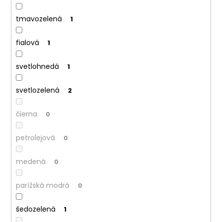
tmavozelená
1
fialová
1
svetlohnedá
1
svetlozelená
2
čierna
0
petrolejová
0
medená
0
parížská modrá
0
šedozelená
1