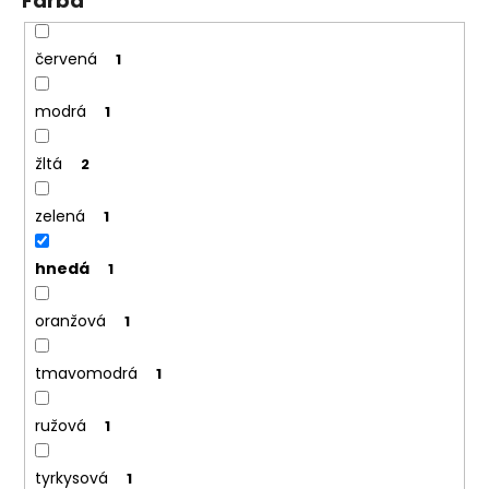
Farba
červená
1
modrá
1
žltá
2
zelená
1
hnedá
1
oranžová
1
tmavomodrá
1
ružová
1
tyrkysová
1