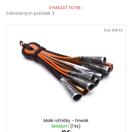
VYMAZAŤ FILTRE
Zobrazených položiek:
1
V
Kód:
BW R3
ý
p
i
s
p
r
o
d
u
k
t
o
Malé roľničky - hnedé
v
Skladom
(1 ks)
10 €