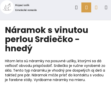
K
Prejsť
Hľadať
Prihlásen
Náku
M
na
o
obsah
Späť
Späť
š
í
košík
Č
Náramok s vinutou
k
o
perlou Srdiečko -
p
hnedý
o
t
r
Hitom leta sú náramky na posuvné uzlíky, ktorými sa dá
e
veľkosť obvodu prispôsobiť. Srdiečko je ručne vyrobené zo
skla. Tento typ náramku je vhodný pre dospelých aj deti a
b
taktiež pre pár. Náramok môže prísť do kontaktu s vodou
u
je farebne stály. Vyrábame náramky na mieru.
j
e
t
e
n