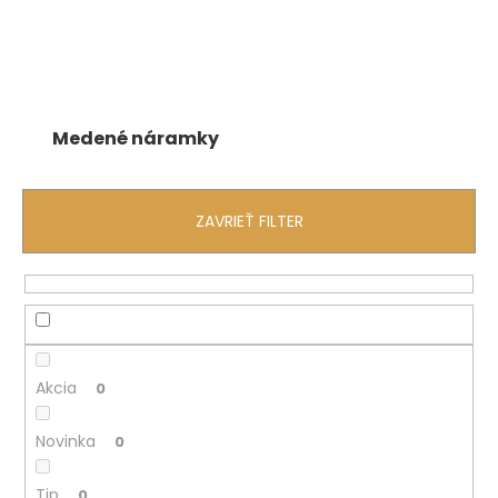
č
a
m
e
Medené náramky
ZAVRIEŤ FILTER
Akcia
0
Novinka
0
Tip
0