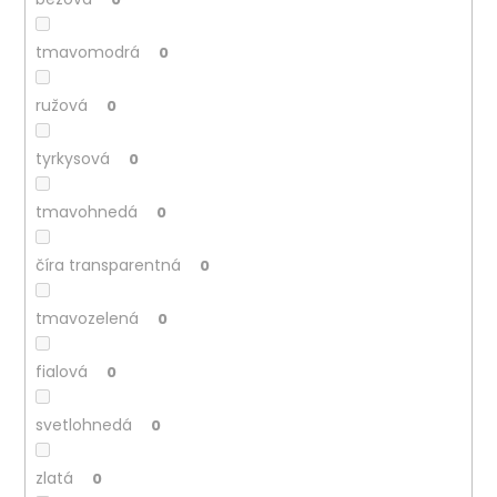
tmavomodrá
0
ružová
0
tyrkysová
0
tmavohnedá
0
číra transparentná
0
tmavozelená
0
fialová
0
svetlohnedá
0
zlatá
0