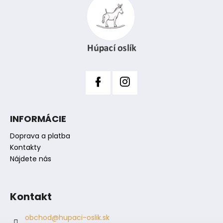
p
p
ä
r
t
v
i
k
y
e
v
ý
p
i
s
INFORMÁCIE
u
Doprava a platba
Kontakty
Nájdete nás
Kontakt
obchod
@
hupaci-oslik.sk