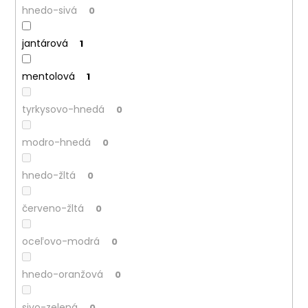
hnedo-sivá
0
jantárová
1
mentolová
1
tyrkysovo-hnedá
0
modro-hnedá
0
hnedo-žltá
0
červeno-žltá
0
oceľovo-modrá
0
hnedo-oranžová
0
sivo-zelená
0