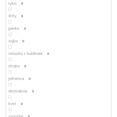
ryba
0
štíty
0
pierko
0
sojka
0
retiazka z bubliniek
0
straka
0
jašterica
0
abstrakcia
0
kvet
0
zvonček
0