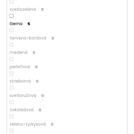
svetlozelená
0
čierna
5
červeno-bordová
0
medená
0
perleťová
0
strieborná
0
svetloružová
0
čokoládová
0
zeleno-tyrkysová
0