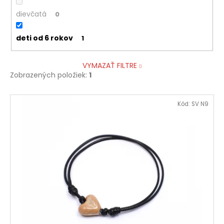
dievčatá
0
deti od 6 rokov
1
VYMAZAŤ FILTRE
Zobrazených položiek:
1
V
Kód:
SV N9
ý
p
i
s
p
r
o
d
u