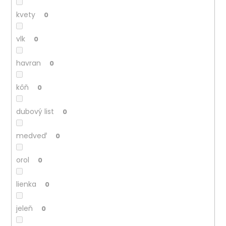
kvety
0
vlk
0
havran
0
kôň
0
dubový list
0
medveď
0
orol
0
lienka
0
jeleň
0