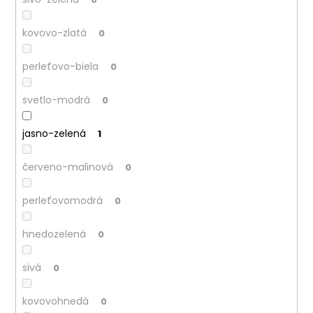
kovovo-zlatá
0
perleťovo-biela
0
svetlo-modrá
0
jasno-zelená
1
červeno-malinová
0
perleťovomodrá
0
hnedozelená
0
sivá
0
kovovohnedá
0