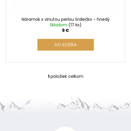
k
t
o
Náramok s vinutou perlou Srdiečko - hnedý
v
Skladom
(17 ks)
9 €
DO KOŠÍKA
1
položiek celkom
O
v
l
á
d
a
Z
c
i
á
e