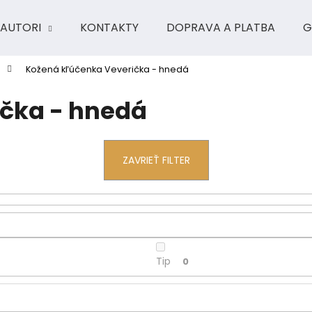
AUTORI
KONTAKTY
DOPRAVA A PLATBA
G
Kožená kľúčenka Veverička - hnedá
Čo potrebujete nájsť?
čka - hnedá
HĽADAŤ
ZAVRIEŤ FILTER
Odporúčame
Tip
0