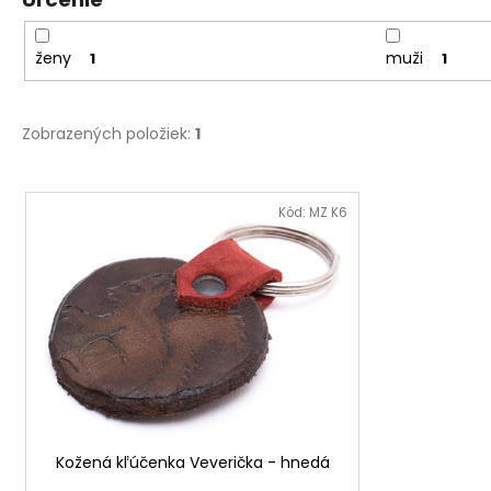
ženy
muži
1
1
Zobrazených položiek:
1
V
ý
Kód:
MZ K6
p
i
s
p
r
o
d
u
Kožená kľúčenka Veverička - hnedá
k