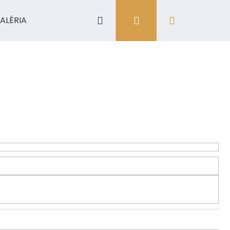
Hľadať
Prihlásenie
Nákupný
ALÉRIA
košík