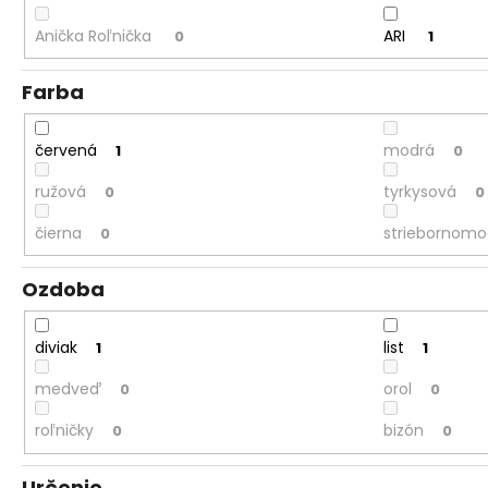
Anička Roľnička
ARI
0
1
Farba
červená
modrá
1
0
ružová
tyrkysová
0
0
čierna
striebornomo
0
Ozdoba
diviak
list
1
1
medveď
orol
0
0
roľničky
bizón
0
0
Určenie