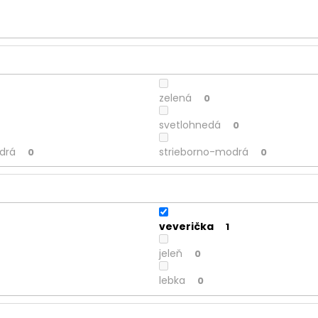
zelená
0
svetlohnedá
0
drá
strieborno-modrá
0
0
veverička
1
jeleň
0
lebka
0