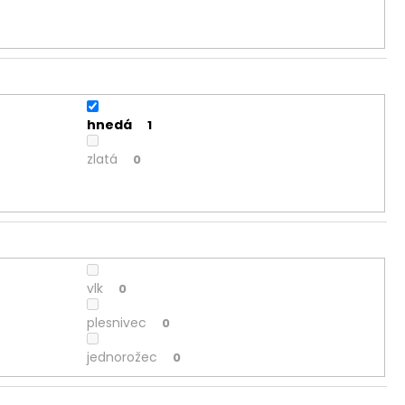
hnedá
1
zlatá
0
vlk
0
plesnivec
0
jednorožec
0