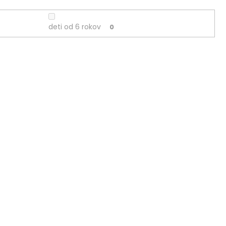
deti od 6 rokov
0