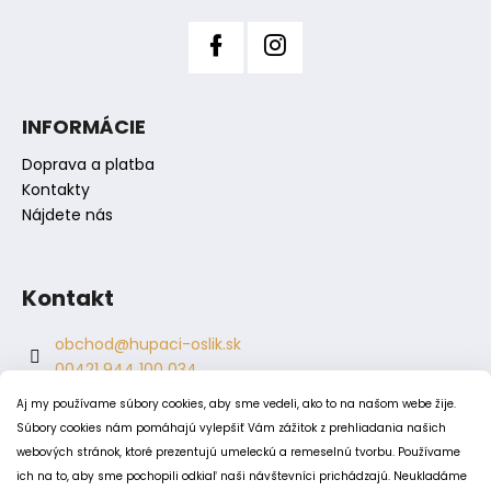
č
a
m
e
INFORMÁCIE
Doprava a platba
Kontakty
Nájdete nás
Kontakt
obchod
@
hupaci-oslik.sk
00421 944 100 034
00421 944 904 704
Aj my používame súbory cookies, aby sme vedeli, ako to na našom webe žije.
hupaci.oslik
Súbory cookies nám pomáhajú vylepšiť Vám zážitok z prehliadania našich
dagmar.juricova
webových stránok, ktoré prezentujú umeleckú a remeselnú tvorbu. Používame
ich na to, aby sme pochopili odkiaľ naši návštevníci prichádzajú. Neukladáme