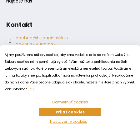
Nájdete nás
Kontakt
obchod
@
hupaci-oslik.sk
00421 944 100 034
00421 944 904 704
Aj my používame súbory cookies, aby sme vedeli, ako to na našom webe žije.
hupaci.oslik
Súbory cookies nám pomáhajú vylepšiť Vám zážitok z prehliadania našich
dagmar.juricova
webových stránok, ktoré prezentujú umeleckú a remeselnú tvorbu. Používame
ich na to, aby sme pochopili odkiaľ naši návštevníci prichádzajú. Neukladáme
do nich žiadne Vaše osobné údaje, ale ak chcete, môžete niektoré z nich vypnúť.
PODMIENKY
Viac informácií
tu
.
Obchodné podmienky
Odmietnuť cookies
Odstúpenie od zmluvy
Zásady spracovania a ochrany osobných údajov
Prijať cookies
Zásady používania súborov cookie
Nastavenie cookies
Vytvoril Shoptet