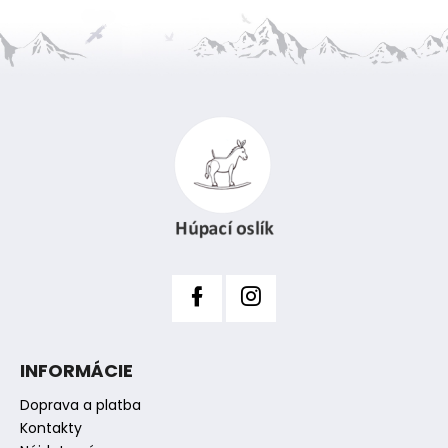
č
a
m
e
Z
á
p
ä
t
i
e
INFORMÁCIE
Doprava a platba
Kontakty