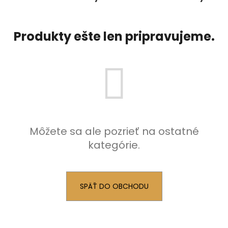
á
j
Produkty ešte len pripravujeme.
s
ť
?
HĽADAŤ
Môžete sa ale pozrieť na ostatné
kategórie.
O
d
p
SPÄŤ DO OBCHODU
o
r
ú