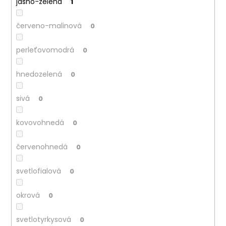
jasno-zelená
1
červeno-malinová
0
perleťovomodrá
0
hnedozelená
0
sivá
0
kovovohnedá
0
červenohnedá
0
svetlofialová
0
okrová
0
svetlotyrkysová
0