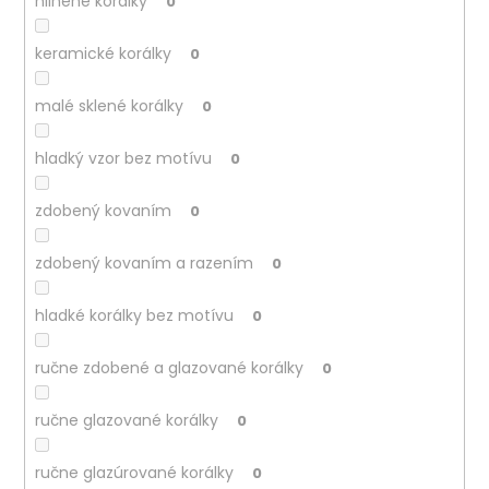
hlinené korálky
0
keramické korálky
0
malé sklené korálky
0
hladký vzor bez motívu
0
zdobený kovaním
0
zdobený kovaním a razením
0
hladké korálky bez motívu
0
ručne zdobené a glazované korálky
0
ručne glazované korálky
0
ručne glazúrované korálky
0