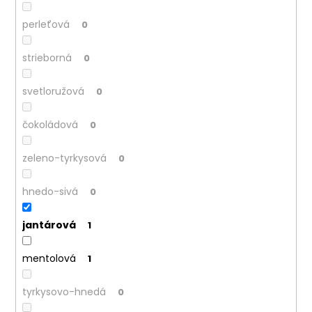
perleťová
0
strieborná
0
svetloružová
0
čokoládová
0
zeleno-tyrkysová
0
hnedo-sivá
0
jantárová
1
mentolová
1
tyrkysovo-hnedá
0