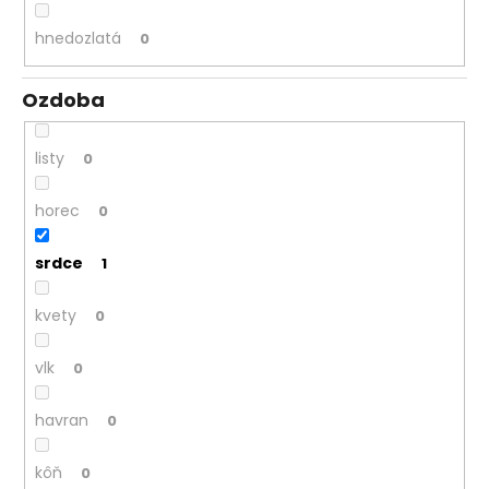
hnedozlatá
0
Ozdoba
listy
0
horec
0
srdce
1
kvety
0
vlk
0
havran
0
kôň
0