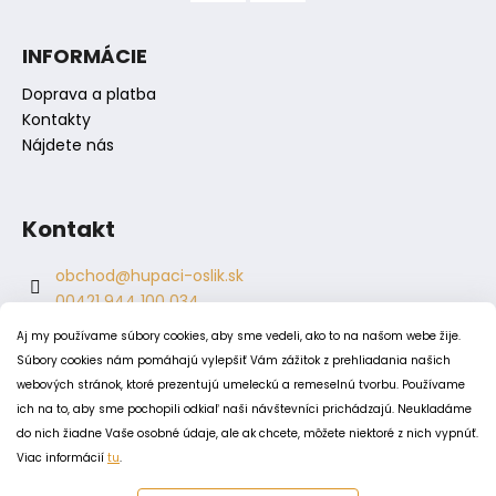
i
s
INFORMÁCIE
u
Doprava a platba
Kontakty
Nájdete nás
Kontakt
obchod
@
hupaci-oslik.sk
00421 944 100 034
00421 944 904 704
Aj my používame súbory cookies, aby sme vedeli, ako to na našom webe žije.
hupaci.oslik
Súbory cookies nám pomáhajú vylepšiť Vám zážitok z prehliadania našich
dagmar.juricova
webových stránok, ktoré prezentujú umeleckú a remeselnú tvorbu. Používame
ich na to, aby sme pochopili odkiaľ naši návštevníci prichádzajú. Neukladáme
do nich žiadne Vaše osobné údaje, ale ak chcete, môžete niektoré z nich vypnúť.
PODMIENKY
Viac informácií
tu
.
Obchodné podmienky