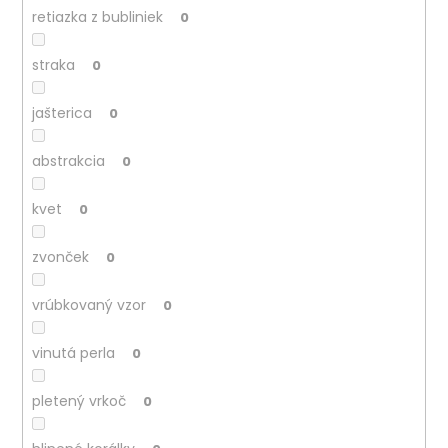
retiazka z bubliniek
0
straka
0
jašterica
0
abstrakcia
0
kvet
0
zvonček
0
vrúbkovaný vzor
0
vinutá perla
0
pletený vrkoč
0