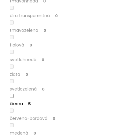
tmavohnedá
0
číra transparentná
0
tmavozelená
0
fialová
0
svetlohnedá
0
zlatá
0
svetlozelená
0
čierna
5
červeno-bordová
0
medená
0