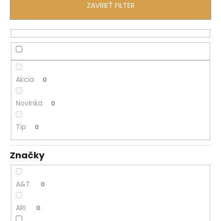
č
ZAVRIEŤ FILTER
a
m
e
Akcia
0
Novinka
0
Tip
0
Značky
A&T
0
ARI
0