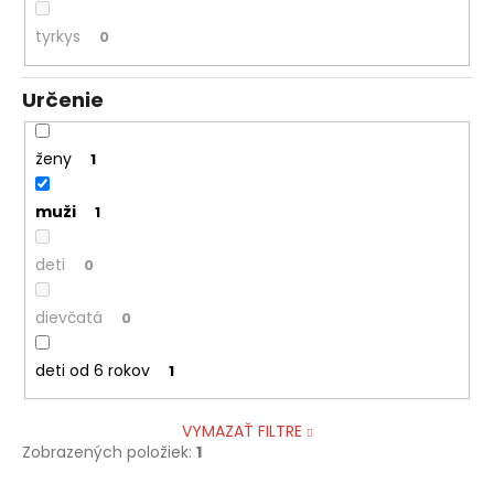
tyrkys
0
Určenie
ženy
1
muži
1
deti
0
dievčatá
0
deti od 6 rokov
1
VYMAZAŤ FILTRE
Zobrazených položiek:
1