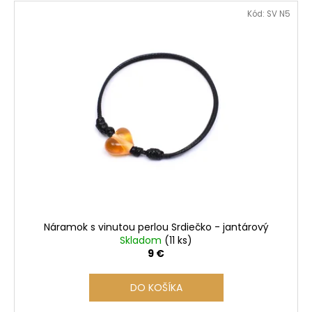
V
Kód:
SV N5
ý
p
i
s
p
r
o
d
u
k
t
o
Náramok s vinutou perlou Srdiečko - jantárový
v
Skladom
(11 ks)
9 €
DO KOŠÍKA