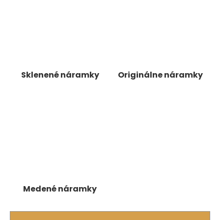
á
j
s
ť
?
Sklenené náramky
Originálne náramky
HĽADAŤ
O
d
p
o
Medené náramky
r
ú