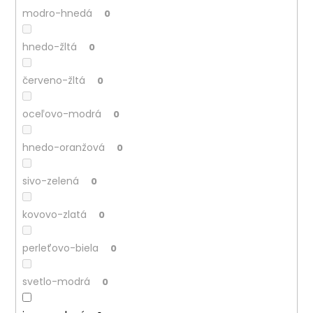
modro-hnedá
0
hnedo-žltá
0
červeno-žltá
0
oceľovo-modrá
0
hnedo-oranžová
0
sivo-zelená
0
kovovo-zlatá
0
perleťovo-biela
0
svetlo-modrá
0