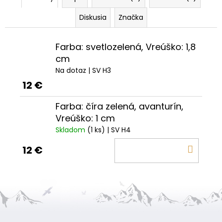
Diskusia
Značka
Farba: svetlozelená, Vreúško: 1,8
cm
Na dotaz
| SV H3
12 €
Farba: číra zelená, avanturín,
Vreúško: 1 cm
Skladom
(1 ks)
| SV H4
DO
12 €
KOŠÍ
Z