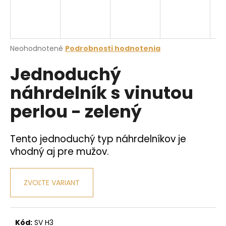
á
j
s
Priemerné
Neohodnotené
Podrobnosti hodnotenia
ť
hodnotenie
?
Jednoduchý
produktu
je
náhrdelník s vinutou
0,0
z
perlou - zelený
5
hviezdičiek.
HĽADAŤ
Tento jednoduchý typ náhrdelníkov je
vhodný aj pre mužov.
O
d
p
ZVOĽTE VARIANT
o
r
ú
Kód:
SV H3