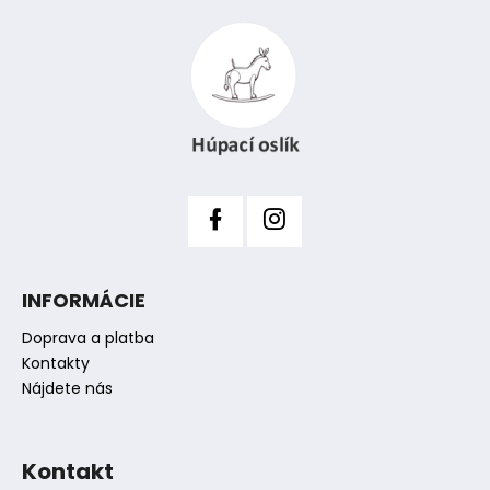
á
p
ä
t
i
e
INFORMÁCIE
Doprava a platba
Kontakty
Nájdete nás
Kontakt