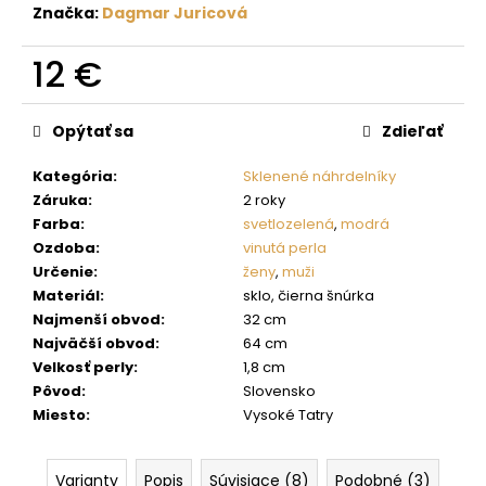
č
Značka:
Dagmar Juricová
a
m
12 €
e
Jednotková
cena:
Opýtať sa
Zdieľať
Kategória
:
Sklenené náhrdelníky
Záruka
:
2 roky
Farba
:
svetlozelená
,
modrá
Ozdoba
:
vinutá perla
Určenie
:
ženy
,
muži
Materiál
:
sklo, čierna šnúrka
Najmenší obvod
:
32 cm
Najväčší obvod
:
64 cm
Velkosť perly
:
1,8 cm
Pôvod
:
Slovensko
Miesto
:
Vysoké Tatry
Varianty
Popis
Súvisiace (8)
Podobné (3)