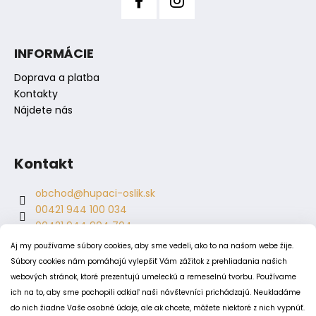
INFORMÁCIE
Doprava a platba
Kontakty
Nájdete nás
Kontakt
obchod
@
hupaci-oslik.sk
00421 944 100 034
00421 944 904 704
hupaci.oslik
Aj my používame súbory cookies, aby sme vedeli, ako to na našom webe žije.
dagmar.juricova
Súbory cookies nám pomáhajú vylepšiť Vám zážitok z prehliadania našich
webových stránok, ktoré prezentujú umeleckú a remeselnú tvorbu. Používame
ich na to, aby sme pochopili odkiaľ naši návštevníci prichádzajú. Neukladáme
PODMIENKY
do nich žiadne Vaše osobné údaje, ale ak chcete, môžete niektoré z nich vypnúť.