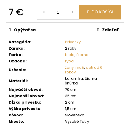
č
a
7 €
DO KOŠÍKA
m
e
Jednotková
cena:
Opýtať sa
Zdieľať
Kategória
:
Prívesky
Záruka
:
2 roky
Farba
:
biela
,
čierna
Ozdoba
:
ryba
ženy
,
muži
,
deti od 6
Určenie
:
rokov
keramika, čierna
Materiál
:
šnúrka
Najväčší obvod
:
70 cm
Najmenší obvod
:
35 cm
Dĺžka prívesku
:
2 cm
Výška prívesku
:
1,5 cm
Pôvod
:
Slovensko
Miesto
:
Vysoké Tatry