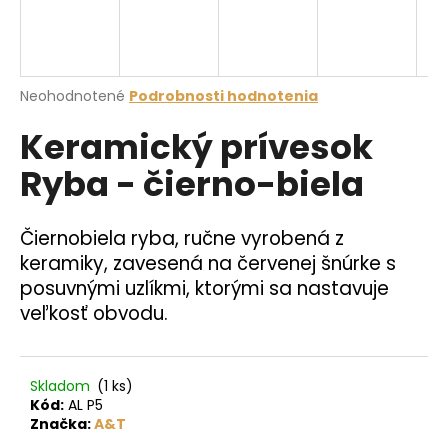
á
j
s
Priemerné
Neohodnotené
Podrobnosti hodnotenia
ť
hodnotenie
?
Keramický prívesok
produktu
je
Ryba - čierno-biela
0,0
z
5
hviezdičiek.
HĽADAŤ
Čiernobiela ryba, ručne vyrobená z
keramiky, zavesená na červenej šnúrke s
posuvnými uzlíkmi, ktorými sa nastavuje
veľkosť obvodu.
O
d
p
o
Skladom
(1 ks)
r
Kód:
AL P5
Značka:
A&T
ú