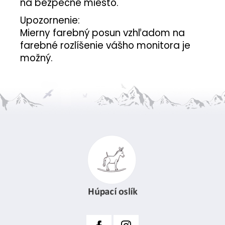
na bezpečné miesto.
Upozornenie:
Mierny farebný posun vzhľadom na
farebné rozlíšenie vášho monitora je
možný.
Z
á
p
ä
t
i
e