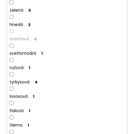
č
a
zelená
3
m
e
hnedá
2
oranžová
0
svetlomodrá
1
ružová
1
tyrkysová
4
lososová
1
fialová
1
čierna
1