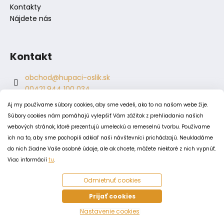
Kontakty
Nájdete nás
Kontakt
obchod
@
hupaci-oslik.sk
00421 944 100 034
00421 944 904 704
Aj my používame súbory cookies, aby sme vedeli, ako to na našom webe žije.
hupaci.oslik
Súbory cookies nám pomáhajú vylepšiť Vám zážitok z prehliadania našich
dagmar.juricova
webových stránok, ktoré prezentujú umeleckú a remeselnú tvorbu. Používame
ich na to, aby sme pochopili odkiaľ naši návštevníci prichádzajú. Neukladáme
do nich žiadne Vaše osobné údaje, ale ak chcete, môžete niektoré z nich vypnúť.
PODMIENKY
Viac informácií
tu
.
Obchodné podmienky
Odmietnuť cookies
Odstúpenie od zmluvy
Zásady spracovania a ochrany osobných údajov
Prijať cookies
Zásady používania súborov cookie
Nastavenie cookies