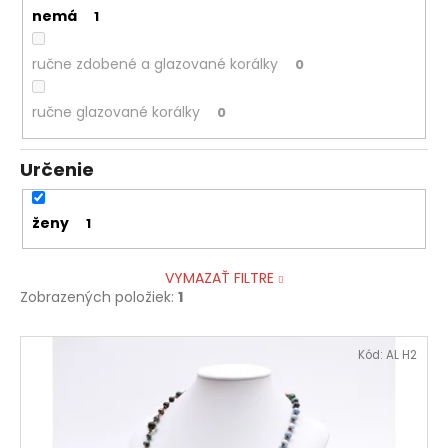
nemá
1
ručne zdobené a glazované korálky
0
ručne glazované korálky
0
Určenie
ženy
1
VYMAZAŤ FILTRE
Zobrazených položiek:
1
V
Kód:
AL H2
ý
p
i