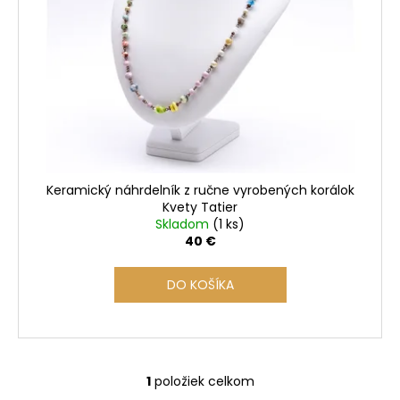
s
p
r
o
d
u
k
t
o
Keramický náhrdelník z ručne vyrobených korálok
v
Kvety Tatier
Skladom
(1 ks)
40 €
DO KOŠÍKA
1
položiek celkom
O