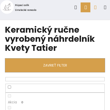
K
Prejsť
Hľadať
Prihlásen
Náku
M
na
o
obsah
Späť
Späť
š
í
košík
Č
Keramický ručne
k
o
vyrobený náhrdelník
p
Kvety Tatier
o
t
r
e
ZAVRIEŤ FILTER
b
u
j
e
t
e
Akcia
0
n