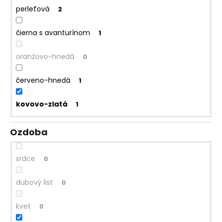
perleťová
2
čierna s avanturínom
1
oranžovo-hnedá
0
červeno-hnedá
1
kovovo-zlatá
1
Ozdoba
srdce
0
dubový list
0
kvet
0