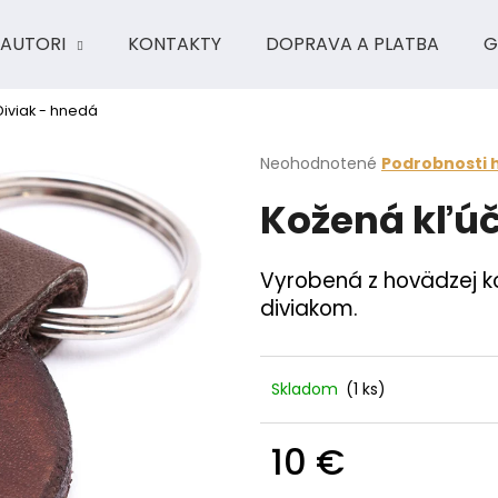
AUTORI
KONTAKTY
DOPRAVA A PLATBA
G
iviak - hnedá
Čo potrebujete nájsť?
Priemerné
Neohodnotené
Podrobnosti 
hodnotenie
Kožená kľúč
produktu
HĽADAŤ
je
0,0
z
Vyrobená z hovädzej ko
5
Odporúčame
diviakom.
hviezdičiek.
Skladom
(1 ks)
10 €
Jednotková