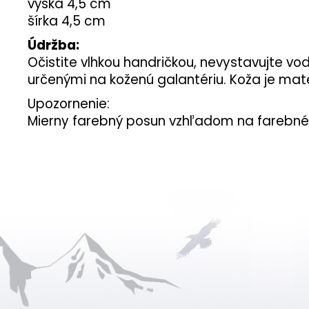
výška 4,5 cm
šírka 4,5 cm
Údržba:
Očistite vlhkou handričkou, nevystavujte 
určenými na koženú galantériu. Koža je mate
Upozornenie:
Mierny farebný posun vzhľadom na farebné 