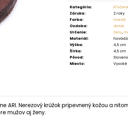
cena:
Kategória
:
Kľúčen
Záruka
:
2 roky
Farba
:
hnedá
Ozdoba
:
diviak
Určenie
:
ženy
,
mu
Materiál
:
hovädzi
Výška
:
4,5 cm
Šírka
:
4,5 cm
Pôvod
:
Sloven
Miesto
:
Vysoké 
ne ARI. Nerezový krúžok pripevnený kožou a nito
re mužov aj ženy.