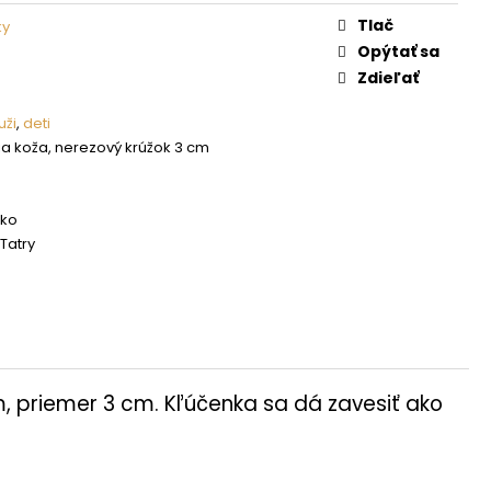
Tlač
ky
Opýtať sa
Zdieľať
ži
,
deti
a koža, nerezový krúžok 3 cm
sko
Tatry
m, priemer 3 cm. Kľúčenka sa dá zavesiť ako