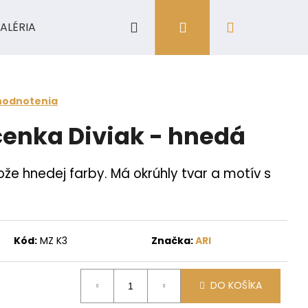
Hľadať
Prihlásenie
Nákupný
ALÉRIA
košík
hodnotenia
enka Diviak - hnedá
že hnedej farby. Má okrúhly tvar a motív s
Kód:
MZ K3
Značka:
ARI
DO KOŠÍKA