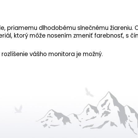
vode, priamemu dlhodobému slnečnému žiareniu. 
riál, ktorý môže nosením zmeniť farebnosť, s čí
rozlíšenie vášho monitora je možný.