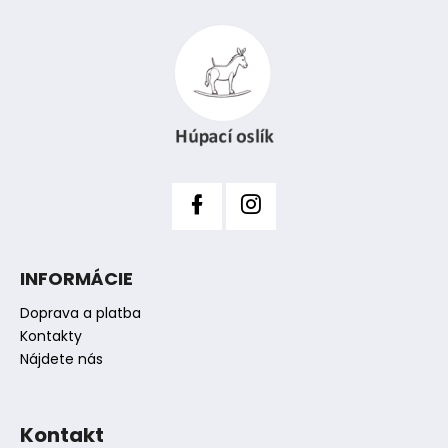
á
p
ä
t
i
e
INFORMÁCIE
Doprava a platba
Kontakty
Nájdete nás
Kontakt