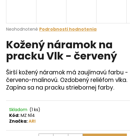
á
j
s
Priemerné
Neohodnotené
Podrobnosti hodnotenia
ť
hodnotenie
?
Kožený náramok na
produktu
je
pracku Vlk - červený
0,0
z
5
hviezdičiek.
HĽADAŤ
Širší kožený náramok má zaujímavú farbu -
červeno-malinovú. Ozdobený reliéfom vlka.
Zapína sa na pracku striebornej farby.
O
d
p
Skladom
(1 ks)
Kód:
MZ N14
o
Značka:
ARI
r
ú