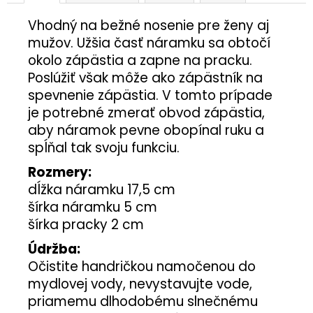
Vhodný na bežné nosenie pre ženy aj
mužov. Užšia časť náramku sa obtočí
okolo zápästia a zapne na pracku.
Poslúžiť však môže ako zápästník na
spevnenie zápästia. V tomto prípade
je potrebné zmerať obvod zápästia,
aby náramok pevne obopínal ruku a
spĺňal tak svoju funkciu.
Rozmery:
dĺžka náramku 17,5 cm
šírka náramku 5 cm
šírka pracky 2 cm
Údržba:
Očistite handričkou namočenou do
mydlovej vody, nevystavujte vode,
priamemu dlhodobému slnečnému