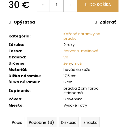
č
30 €
DO KOŠÍKA
a
Jednotková
m
cena:
e
Opýtať sa
Zdieľať
Kožené náramky na
Kategória
:
pracku
Záruka
:
2 roky
Farba
:
červeno-malinová
Ozdoba
:
vlk
Určenie
:
ženy
,
muži
Materiál
:
hovädzia koža
Dĺžka náramku
:
17,5 cm
Šírka náramku
:
5 cm
pracka 2 cm, farba
Zapínanie
:
strieborná
Pôvod
:
Slovensko
Miesto
:
Vysoké Tatry
Popis
Podobné (6)
Diskusia
Značka