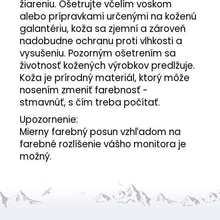
žiareniu. Ošetrujte včelím voskom
alebo prípravkami určenými na koženú
galantériu, koža sa zjemní a zároveň
nadobudne ochranu proti vlhkosti a
vysušeniu. Pozorným ošetrením sa
životnosť kožených výrobkov predlžuje.
Koža je prírodný materiál, ktorý môže
nosením zmeniť farebnosť -
stmavnúť, s čím treba počítať.
Upozornenie:
Mierny farebný posun vzhľadom na
farebné rozlíšenie vášho monitora je
možný.
Z