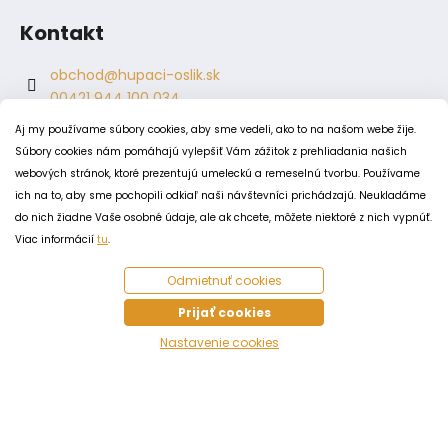
Kontakt
obchod
@
hupaci-oslik.sk
00421 944 100 034
00421 944 904 704
Aj my používame súbory cookies, aby sme vedeli, ako to na našom webe žije.
hupaci.oslik
Súbory cookies nám pomáhajú vylepšiť Vám zážitok z prehliadania našich
dagmar.juricova
webových stránok, ktoré prezentujú umeleckú a remeselnú tvorbu. Používame
ich na to, aby sme pochopili odkiaľ naši návštevníci prichádzajú. Neukladáme
do nich žiadne Vaše osobné údaje, ale ak chcete, môžete niektoré z nich vypnúť.
PODMIENKY
Viac informácií
tu
.
Obchodné podmienky
Odmietnuť cookies
Odstúpenie od zmluvy
Zásady spracovania a ochrany osobných údajov
Prijať cookies
Zásady používania súborov cookie
Nastavenie cookies
Vytvoril Shoptet
Copyright 2026
Húpací oslík
. Všetky práva vyhradené.