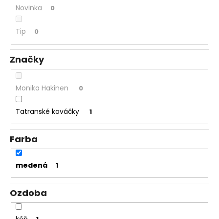
Novinka
0
á
j
Tip
0
s
ť
Značky
?
Monika Hakinen
0
Tatranské kováčky
1
HĽADAŤ
Farba
O
d
medená
1
p
o
Ozdoba
r
ú