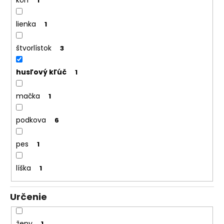
č
kôň
1
a
m
lienka
1
e
štvorlístok
3
husľový kľúč
1
mačka
1
podkova
6
pes
1
líška
1
Určenie
ženy
1