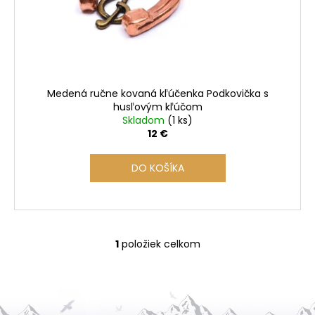
o
d
u
k
t
o
Medená ručne kovaná kľúčenka Podkovička s
v
husľovým kľúčom
Skladom
(1 ks)
12 €
DO KOŠÍKA
1
položiek celkom
O
v
l
á
d