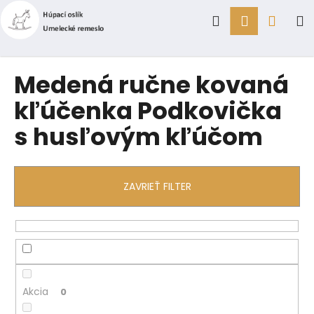
K
Prejsť
Hľadať
Prihlásen
Náku
M
na
o
obsah
Späť
Späť
š
í
košík
Č
Medená ručne kovaná
k
o
kľúčenka Podkovička
p
s husľovým kľúčom
o
t
r
e
ZAVRIEŤ FILTER
b
u
j
e
t
e
Akcia
0
n