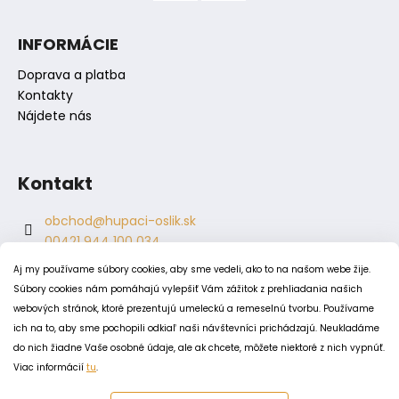
i
s
INFORMÁCIE
u
Doprava a platba
Kontakty
Nájdete nás
Kontakt
obchod
@
hupaci-oslik.sk
00421 944 100 034
00421 944 904 704
Aj my používame súbory cookies, aby sme vedeli, ako to na našom webe žije.
hupaci.oslik
Súbory cookies nám pomáhajú vylepšiť Vám zážitok z prehliadania našich
dagmar.juricova
webových stránok, ktoré prezentujú umeleckú a remeselnú tvorbu. Používame
ich na to, aby sme pochopili odkiaľ naši návštevníci prichádzajú. Neukladáme
do nich žiadne Vaše osobné údaje, ale ak chcete, môžete niektoré z nich vypnúť.
PODMIENKY
Viac informácií
tu
.
Obchodné podmienky