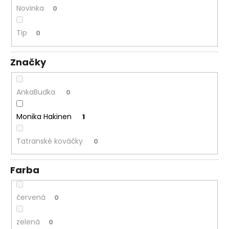
Novinka
0
á
j
Tip
0
s
ť
Značky
?
AnkaBudka
0
Monika Hakinen
1
HĽADAŤ
Tatranské kováčky
0
O
Farba
d
p
o
červená
0
r
ú
zelená
0