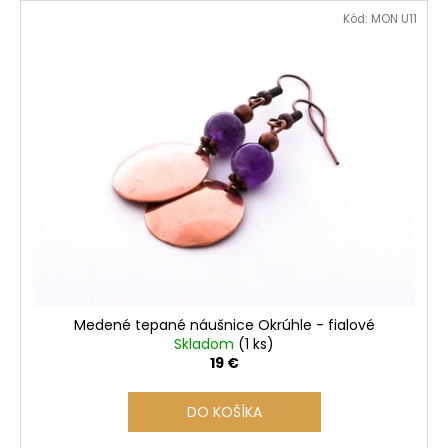
V
Kód:
MON U11
ý
p
i
s
p
r
o
d
u
k
t
o
Medené tepané náušnice Okrúhle - fialové
v
Skladom
(1 ks)
19 €
DO KOŠÍKA