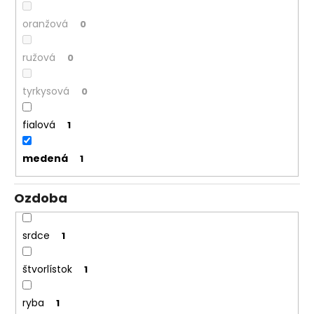
č
a
oranžová
0
m
e
ružová
0
tyrkysová
0
fialová
1
medená
1
Ozdoba
srdce
1
štvorlístok
1
ryba
1