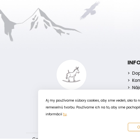
Z
á
INF
p
Dop
ä
Kon
t
Náj
i
e
Aj my používame súbory cookies, aby sme vedeli, ako to 
remeselnú tvorbu. Používame ich na to, aby sme pochopili
informácií
tu
.
O
Copyright 2026
Húpací oslík
. Všetky práva vyhr