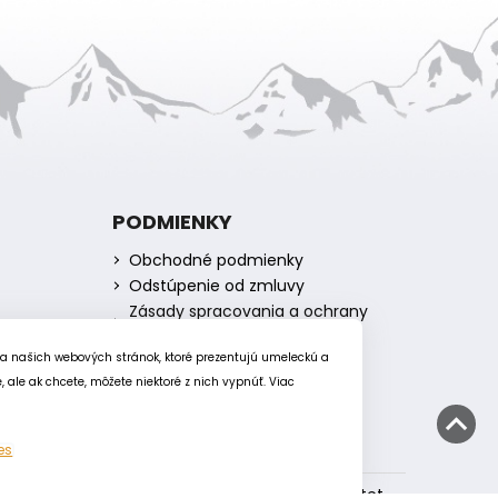
PODMIENKY
Obchodné podmienky
Odstúpenie od zmluvy
Zásady spracovania a ochrany
osobných údajov
Zásady používania súborov
ia našich webových stránok, ktoré prezentujú umeleckú a
cookie
ale ak chcete, môžete niektoré z nich vypnúť. Viac
es
Vytvoril Shoptet