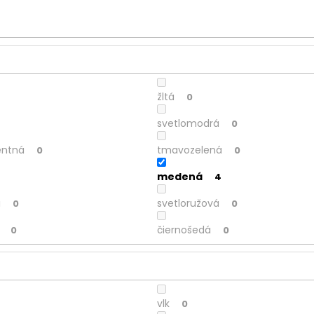
žltá
0
svetlomodrá
0
entná
tmavozelená
0
0
medená
4
a
svetloružová
0
0
čiernošedá
0
0
vlk
0