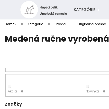
K
Prejsť
na
o
KATEGÓRIE
obsah
Späť
Späť
š
do
do
í
Domov
Kategórie
Brošne
Originálne brošne
k
obchodu
obchodu
Medená ručne vyrobená
Akcia
Novinka
0
0
Značky