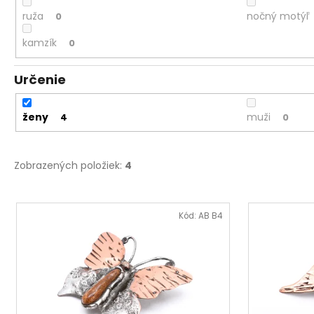
ruža
nočný motýľ
0
kamzík
0
Určenie
ženy
muži
4
0
Zobrazených položiek:
4
V
ý
Kód:
AB B4
p
i
s
p
r