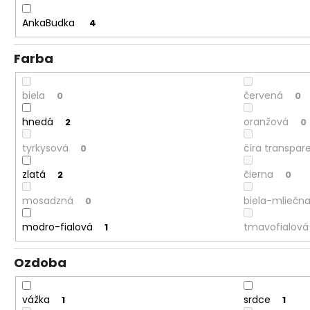
AnkaBudka
4
Farba
biela
červená
0
0
hnedá
oranžová
2
0
tyrkysová
číra transpar
0
zlatá
čierna
2
0
mosadzná
biela-mliečn
0
modro-fialová
tmavofialová
1
Ozdoba
vážka
srdce
1
1