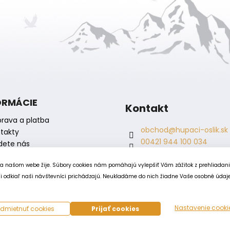
i
e
p
r
v
k
y
v
ý
ORMÁCIE
p
Kontakt
i
rava a platba
s
obchod
@
hupaci-oslik.sk
takty
u
00421 944 100 034
dete nás
00421 944 904 704
hupaci.oslik
na našom webe žije. Súbory cookies nám pomáhajú vylepšiť Vám zážitok z prehliadan
dagmar.juricova
 odkiaľ naši návštevníci prichádzajú. Neukladáme do nich žiadne Vaše osobné údaje, 
Nastavenie cooki
dmietnuť cookies
Prijať cookies
adené.