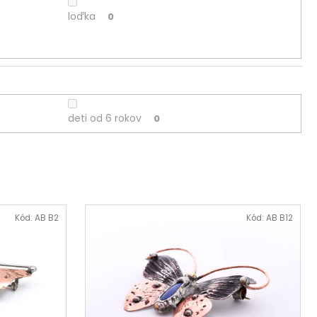
loďka
0
deti od 6 rokov
0
Kód:
AB B2
Kód:
AB B12