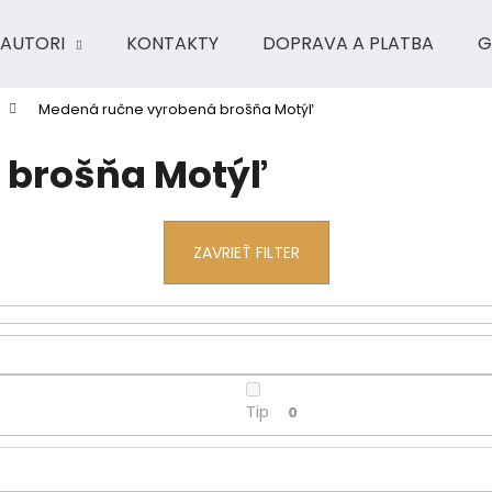
AUTORI
KONTAKTY
DOPRAVA A PLATBA
G
Medená ručne vyrobená brošňa Motýľ
Čo potrebujete nájsť?
 brošňa Motýľ
HĽADAŤ
ZAVRIEŤ FILTER
Odporúčame
Tip
0