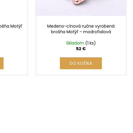
ošňa Motýľ
Medeno-cínová ručne vyrobená
brošňa Motýľ - modrofialová
Skladom
(1 ks)
52 €
DO KOŠÍKA