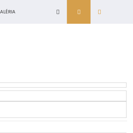
Hľadať
Prihlásenie
Nákupný
ALÉRIA
košík