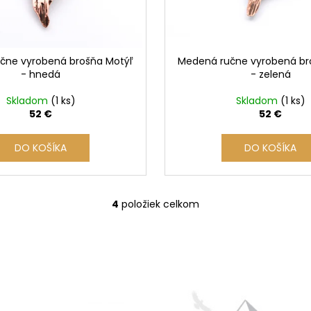
čne vyrobená brošňa Motýľ
Medená ručne vyrobená br
- hnedá
- zelená
Skladom
(1 ks)
Skladom
(1 ks)
52 €
52 €
DO KOŠÍKA
DO KOŠÍKA
4
položiek celkom
O
v
l
á
d
a
c