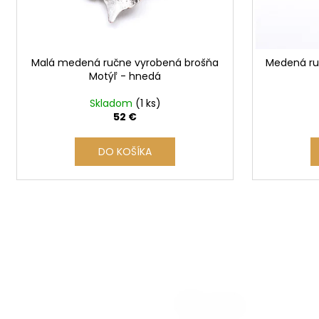
o
d
u
Malá medená ručne vyrobená brošňa
Medená ru
k
Motýľ - hnedá
t
o
Skladom
(1 ks)
52 €
v
DO KOŠÍKA