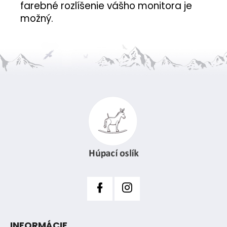
farebné rozlíšenie vášho monitora je
možný.
Z
á
p
ä
t
i
e
INFORMÁCIE