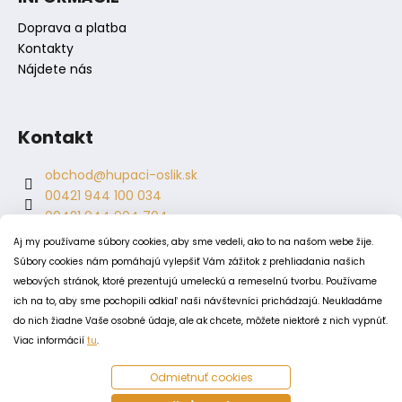
Doprava a platba
Kontakty
Nájdete nás
Kontakt
obchod
@
hupaci-oslik.sk
00421 944 100 034
00421 944 904 704
hupaci.oslik
Aj my používame súbory cookies, aby sme vedeli, ako to na našom webe žije.
dagmar.juricova
Súbory cookies nám pomáhajú vylepšiť Vám zážitok z prehliadania našich
webových stránok, ktoré prezentujú umeleckú a remeselnú tvorbu. Používame
ich na to, aby sme pochopili odkiaľ naši návštevníci prichádzajú. Neukladáme
PODMIENKY
do nich žiadne Vaše osobné údaje, ale ak chcete, môžete niektoré z nich vypnúť.
Obchodné podmienky
Viac informácií
tu
.
Odstúpenie od zmluvy
Odmietnuť cookies
Zásady spracovania a ochrany osobných údajov