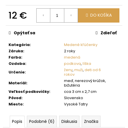
č
a
12 €
m
DO KOŠÍKA
e
Jednotková
cena:
Opýtať sa
Zdieľať
Kategória
:
Medené kľúčenky
Záruka
:
2 roky
Farba
:
medená
Ozdoba
:
podkova
,
líška
ženy
,
muži
,
deti od 6
Určenie
:
rokov
meď, nerezový krúžok,
Materiál
:
bižutéria
Veľkosť podkovičky
:
cca 3 cm x 2,7 cm
Pôvod
:
Slovensko
Miesto
:
Vysoké Tatry
Popis
Podobné (6)
Diskusia
Značka