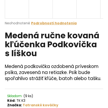
á
j
s
Priemerné
Neohodnotené
Podrobnosti hodnotenia
ť
hodnotenie
?
Medená ručne kovaná
produktu
je
kľúčenka Podkovička
0,0
z
s líškou
5
hviezdičiek.
HĽADAŤ
Medená podkovička ozdobená príveskom
psíka, zavesená na retiazke. Psík bude
O
spoľahlivo strážiť kľúče, batoh alebo tašku.
d
p
o
Skladom
(9 ks)
r
Kód:
TK K3
ú
Značka:
Tatranské kováčky