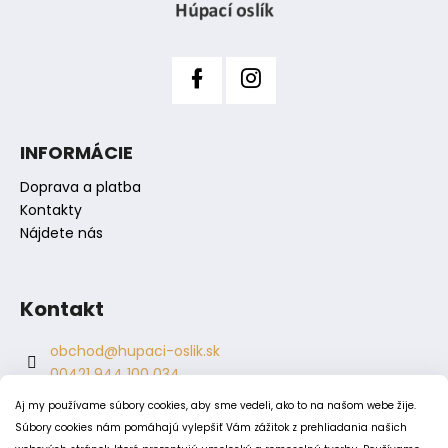
i
č
e
a
m
e
INFORMÁCIE
Doprava a platba
Kontakty
Nájdete nás
Kontakt
obchod
@
hupaci-oslik.sk
00421 944 100 034
00421 944 904 704
Aj my používame súbory cookies, aby sme vedeli, ako to na našom webe žije.
hupaci.oslik
Súbory cookies nám pomáhajú vylepšiť Vám zážitok z prehliadania našich
dagmar.juricova