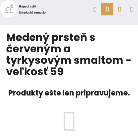
K
Prejsť
Hľadať
Prihlásen
Náku
M
na
o
obsah
Späť
Späť
š
í
košík
Č
Medený prsteň s
k
o
červeným a
p
tyrkysovým smaltom -
o
t
veľkosť 59
r
e
b
Produkty ešte len pripravujeme.
u
j
e
t
e
n