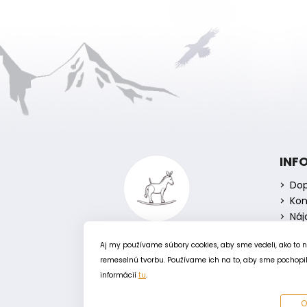
Z
á
INF
p
Dop
ä
Kon
t
Náj
i
e
Aj my používame súbory cookies, aby sme vedeli, ako to 
remeselnú tvorbu. Používame ich na to, aby sme pochopili
informácií
tu
.
O