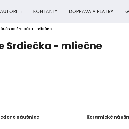
AUTORI
KONTAKTY
DOPRAVA A PLATBA
G
áušnice Srdiečka - mliečne
Čo potrebujete nájsť?
 Srdiečka - mliečne
HĽADAŤ
Odporúčame
edené náušnice
Keramické náušn