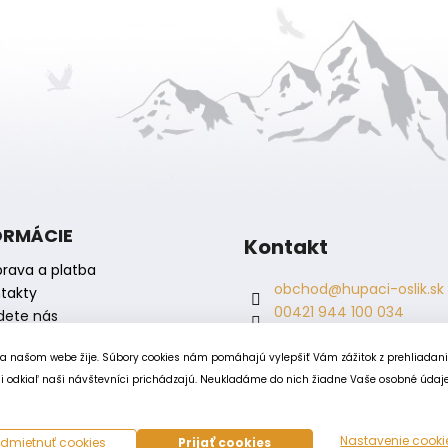
ORMÁCIE
Kontakt
rava a platba
obchod
@
hupaci-oslik.sk
takty
00421 944 100 034
dete nás
00421 944 904 704
hupaci.oslik
na našom webe žije. Súbory cookies nám pomáhajú vylepšiť Vám zážitok z prehliadan
dagmar.juricova
 odkiaľ naši návštevníci prichádzajú. Neukladáme do nich žiadne Vaše osobné údaje, 
Nastavenie cooki
dmietnuť cookies
Prijať cookies