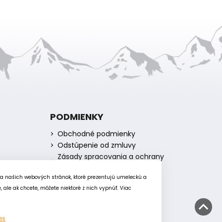
PODMIENKY
Obchodné podmienky
Odstúpenie od zmluvy
Zásady spracovania a ochrany
osobných údajov
Zásady používania súborov
ia našich webových stránok, ktoré prezentujú umeleckú a
cookie
ale ak chcete, môžete niektoré z nich vypnúť. Viac
es