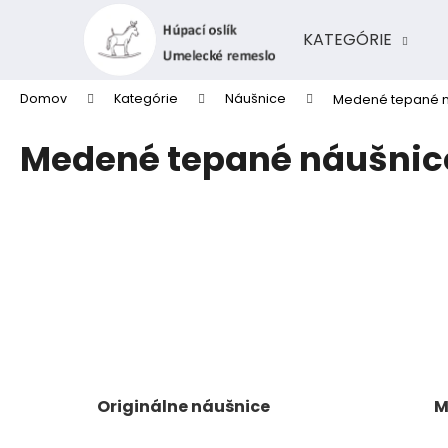
K
Prejsť
na
o
KATEGÓRIE
obsah
Späť
Späť
š
do
do
í
Domov
Kategórie
Náušnice
Medené tepané n
k
obchodu
obchodu
Medené tepané náušnice
Originálne náušnice
M